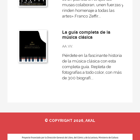
musas colaboran, unen fuerzas y
Contemporánea
rinden homenaje a todas las
Danza
artes».Franco Zeffir...
Historia de la música
La guía completa de la
música clásica
AA.VV.
NUESTRAS COLECCIONES
Piérdete en la fascinante historia
de la música clásica con esta
50 Aniversario
completa guía. Repleta de
fotografías a todo color, con más
Básica de Bolsillo  Adorno. Obra completa
de 300 biografí...
Básica de Bolsillo  Serie Referencia
Biografías
El libro de...
Fundamentos
© COPYRIGHT 2026, AKAL
Grandes temas  Gran formato
Música