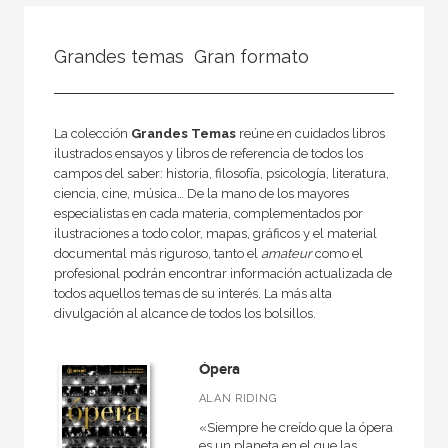
FILTRADO POR:
Grandes temas  Gran formato
Ciencias humanas y sociales
Música
Historia de la música
La colección
Grandes Temas
reúne en cuidados libros
ilustrados ensayos y libros de referencia de todos los
campos del saber: historia, filosofía, psicología, literatura,
ciencia, cine, música… De la mano de los mayores
especialistas en cada materia, complementados por
MATERIAS
ilustraciones a todo color, mapas, gráficos y el material
documental más riguroso, tanto el
amateur
como el
Didáctica de la música
profesional podrán encontrar información actualizada de
todos aquellos temas de su interés. La más alta
Medieval
divulgación al alcance de todos los bolsillos.
Moderna
Musicas del mundo
Ópera
Teoría de la música
ALAN RIDING
«Siempre he creído que la ópera
General
es un planeta en el que las