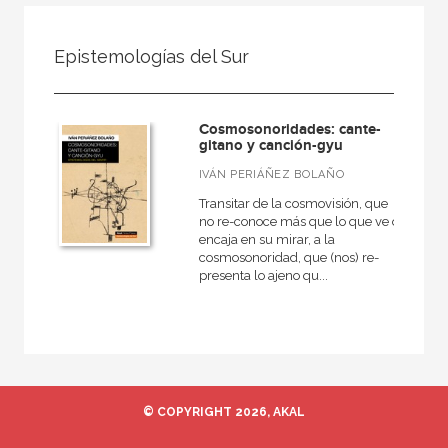
FILTRADO POR:
Epistemologías del Sur
Ciencias humanas y sociales
Antropología
Cosmosonoridades: cante-
gitano y canción-gyu
IVÁN PERIÁÑEZ BOLAÑO
MATERIAS
Transitar de la cosmovisión, que
no re-conoce más que lo que ve o
Historia de la antropología
encaja en su mirar, a la
cosmosonoridad, que (nos) re-
Antropología social
presenta lo ajeno qu...
Teoría antropológica
Antropología cultural
© COPYRIGHT 2026, AKAL
NUESTRAS COLECCIONES