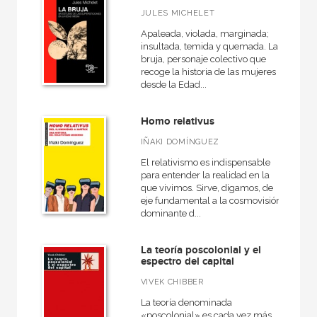
JULES MICHELET
Apaleada, violada, marginada;
insultada, temida y quemada. La
bruja, personaje colectivo que
recoge la historia de las mujeres
desde la Edad...
Homo relativus
IÑAKI DOMÍNGUEZ
El relativismo es indispensable
para entender la realidad en la
que vivimos. Sirve, digamos, de
eje fundamental a la cosmovisión
dominante d...
La teoría poscolonial y el
espectro del capital
VIVEK CHIBBER
La teoría denominada
«poscolonial» es cada vez más