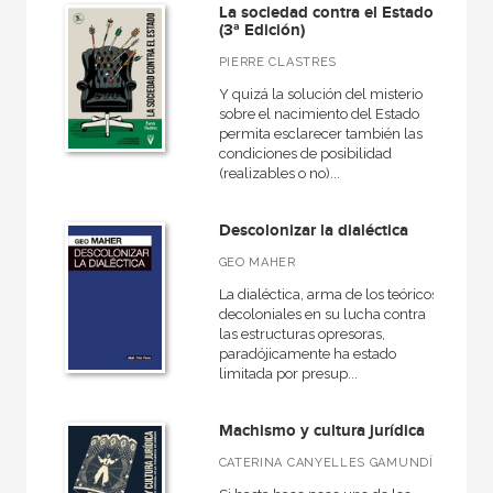
NUESTROS FORMATOS
La sociedad contra el Estado
(3ª Edición)
Cartoné
PIERRE CLASTRES
Ebook
Y quizá la solución del misterio
sobre el nacimiento del Estado
Ebook
permita esclarecer también las
condiciones de posibilidad
Papel
(realizables o no)...
Rústica
Descolonizar la dialéctica
GEO MAHER
CATÁLOGOS PDF
La dialéctica, arma de los teóricos
decoloniales en su lucha contra
Catálogos PDF
las estructuras opresoras,
paradójicamente ha estado
limitada por presup...
Machismo y cultura jurídica
CATERINA CANYELLES GAMUNDÍ