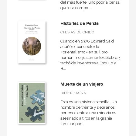
del más fuerte, uno podría pensar
50 Aniversario
que esa compo...
Ágora / Teoría
Historias de Persia
Arqueología
CTESIAS DE CNIDO
Arte en contexto
Cuando en 1978 Edward Said
Atlas Akal
acuñó el concepto de
«orientalismo» en su libro
Básica de bolsillo
homónimo, justamente célebre, y
tachó de inventores a Esquilo y
Básica de Bolsillo  Serie Referencia
H...
Clásica
Muerte de un viajero
Cuestiones de antagonismo
DIDIER FASSIN
Diccionarios
Esta es una historia sencilla. Un
hombre de treinta y siete años
VER TODAS... (29)
perteneciente a una minoría es
asesinado a tiros en la granja
familiar por ...