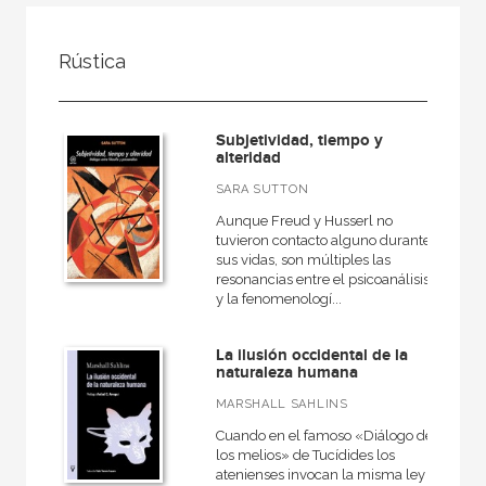
FILTRADO POR:
Rústica
Ciencias humanas y sociales
Antropología
Subjetividad, tiempo y
alteridad
SARA SUTTON
MATERIAS
Aunque Freud y Husserl no
tuvieron contacto alguno durante
Historia de la antropología
sus vidas, son múltiples las
resonancias entre el psicoanálisis
Antropología social
y la fenomenologí...
Teoría antropológica
La ilusión occidental de la
Antropología cultural
naturaleza humana
MARSHALL SAHLINS
Cuando en el famoso «Diálogo de
los melios» de Tucídides los
NUESTRAS COLECCIONES
atenienses invocan la misma ley