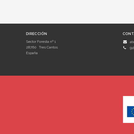
DIRECCIÓN
CONT
Sector Foresta nº 1
at
28760
Tres Cantos
91
España