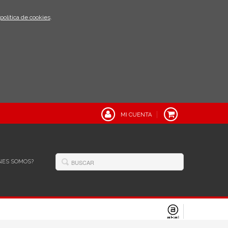
política de cookies
.
MI CUENTA
NES SOMOS?