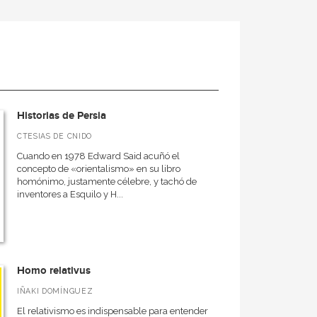
Historias de Persia
CTESIAS DE CNIDO
Cuando en 1978 Edward Said acuñó el
concepto de «orientalismo» en su libro
homónimo, justamente célebre, y tachó de
inventores a Esquilo y H...
Homo relativus
IÑAKI DOMÍNGUEZ
El relativismo es indispensable para entender