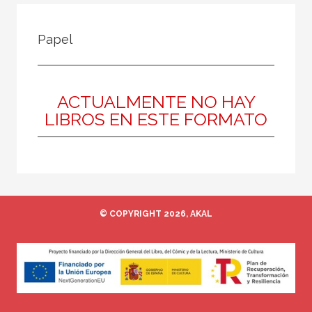
FILTRADO POR:
Papel
Ciencias humanas y sociales
Antropología
ACTUALMENTE NO HAY
LIBROS EN ESTE FORMATO
MATERIAS
Historia de la antropología
Antropología social
Teoría antropológica
© COPYRIGHT 2026, AKAL
Antropología cultural
NUESTRAS COLECCIONES