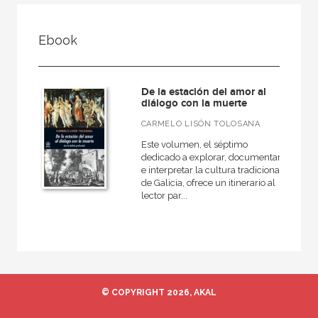
FILTRADO POR:
Ebook
Ciencias humanas y sociales
Antropología
De la estación del amor al
diálogo con la muerte
CARMELO LISÓN TOLOSANA
MATERIAS
Este volumen, el séptimo
dedicado a explorar, documentar
Historia de la antropología
e interpretar la cultura tradicional
de Galicia, ofrece un itinerario al
Antropología social
lector par...
Teoría antropológica
Antropología cultural
© COPYRIGHT 2026, AKAL
NUESTRAS COLECCIONES