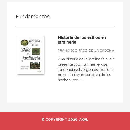
FILTRADO POR:
Fundamentos
Ciencias humanas y sociales
Arquitectura
Historia de los estilos en
Jardinería y paisaje
jardinería
FRANCISCO PÁEZ DE LA CADENA
Una historia de la jardinería suele
presentar, comúnmente, dos
MATERIAS
tendencias divergentes: o es una
presentación descriptiva de los
Historia de la arquitectura
hechos -por ...
Teoría de la arquitectura
España
Tecnología arquitectónica
Jardinería y paisaje
© COPYRIGHT 2026, AKAL
Moderna