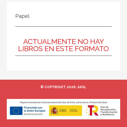
FILTRADO POR:
Papel
Ciencias humanas y sociales
Arquitectura
Jardinería y paisaje
ACTUALMENTE NO HAY
LIBROS EN ESTE FORMATO
MATERIAS
Historia de la arquitectura
Teoría de la arquitectura
© COPYRIGHT 2026, AKAL
España
Tecnología arquitectónica
Jardinería y paisaje
Moderna