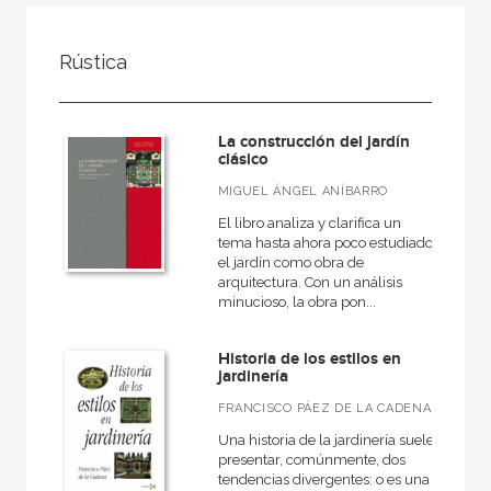
FILTRADO POR:
Rústica
Ciencias humanas y sociales
Arquitectura
La construcción del jardín
Jardinería y paisaje
clásico
MIGUEL ÁNGEL ANÍBARRO
El libro analiza y clarifica un
tema hasta ahora poco estudiado:
MATERIAS
el jardín como obra de
arquitectura. Con un análisis
Historia de la arquitectura
minucioso, la obra pon...
Teoría de la arquitectura
Historia de los estilos en
España
jardinería
Tecnología arquitectónica
FRANCISCO PÁEZ DE LA CADENA
Jardinería y paisaje
Una historia de la jardinería suele
presentar, comúnmente, dos
Moderna
tendencias divergentes: o es una