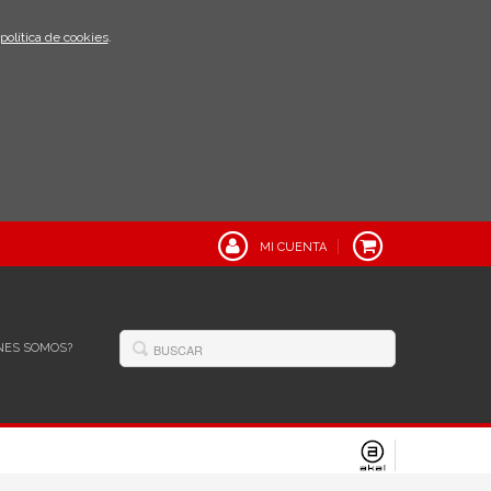
política de cookies
.
MI CUENTA
NES SOMOS?