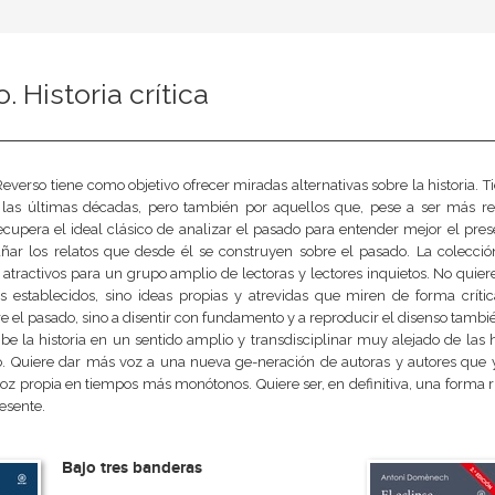
. Historia crítica
everso tiene como objetivo ofrecer miradas alternativas sobre la historia. Ti
 las últimas décadas, pero también por aquellos que, pese a ser más re
ecupera el ideal clásico de analizar el pasado para entender mejor el pres
ñar los relatos que desde él se construyen sobre el pasado. La colecció
o atractivos para un grupo amplio de lectoras y lectores inquietos. No qui
cos establecidos, sino ideas propias y atrevidas que miren de forma crít
 el pasado, sino a disentir con fundamento y a reproducir el disenso también
be la historia en un sentido amplio y transdisciplinar muy alejado de las h
. Quiere dar más voz a una nueva ge-neración de autoras y autores que y
oz propia en tiempos más monótonos. Quiere ser, en definitiva, una forma rigu
esente.
Bajo tres banderas