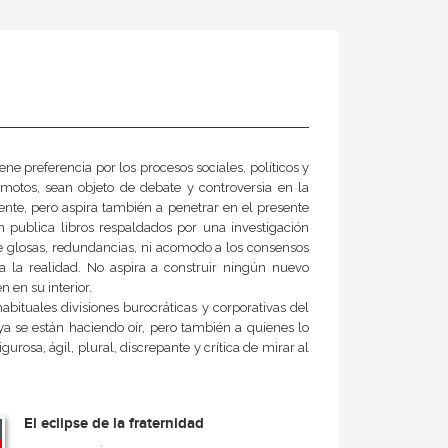
ene preferencia por los procesos sociales, políticos y
motos, sean objeto de debate y controversia en la
ente, pero aspira también a penetrar en el presente
n publica libros respaldados por una investigación
ere glosas, redundancias, ni acomodo a los consensos
ica la realidad. No aspira a construir ningún nuevo
 en su interior.
abituales divisiones burocráticas y corporativas del
a se están haciendo oír, pero también a quienes lo
rosa, ágil, plural, discrepante y crítica de mirar al
El eclipse de la fraternidad