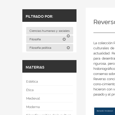
FILTRADO POR:
Reverso
Ciencias humanas y sociales
Filosofía
La colección R
Filosofía política
culturales de
actualidad. R
para desentra
rigurosa, per
MATERIAS
historiográfi
consenso sobre
Reverso conci
Estética
cono-cimiento
hicieron con v
Ética
pasado y al pr
Medieval
Moderna