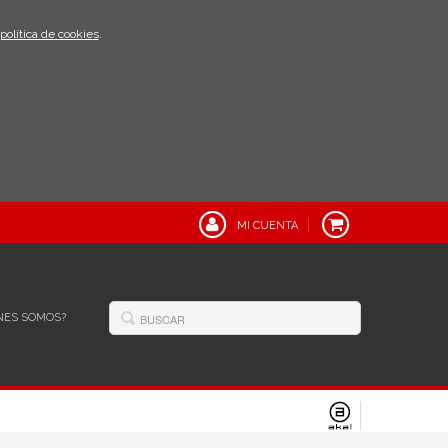
política de cookies
.
MI CUENTA
NES SOMOS?