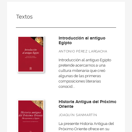
FILTRADO POR:
Textos
Ciencias humanas y sociales
Historia
Introducción al antiguo
Egipto
Egipto
ANTONIO PÉREZ LARGACHA
Introducción al antiguo Egipto
pretende acercarnos a una
MATERIAS
cultura milenaria que creó
algunas de las primeras
Arqueología
composiciones literarias
conocid...
Europa
Roma
Historia Antigua del Próximo
Oriente
Actual
JOAQUÍN SANMARTÍN
Prehistoria
La presente Historia Antigua del
Grecia
Próximo Oriente ofrece en su