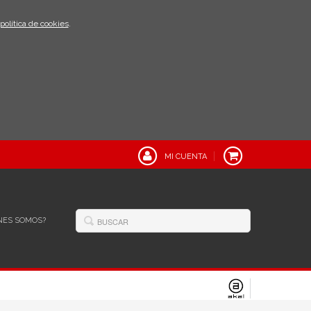
política de cookies
.
MI CUENTA
NES SOMOS?