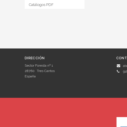
Catálogos PDF
DIRECCIÓN
CONT
Sector Foresta nº 1
at
28760
Tres Cantos
91
España