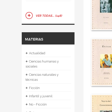
VER TODAS... (148)
MATERIAS
+
Actualidad
+
Ciencias humanas y
sociales
+
Ciencias naturales y
técnicas
+
Ficción
+
Infantil y juvenil
+
No - Ficción