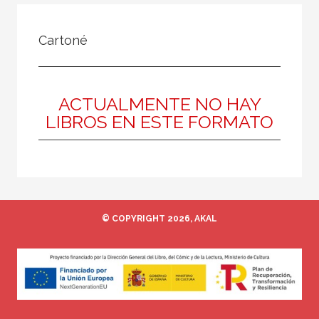
FILTRADO POR:
Cartoné
Ciencias humanas y sociales
Historia
Prehistoria
ACTUALMENTE NO HAY
LIBROS EN ESTE FORMATO
MATERIAS
Arqueología
Europa
© COPYRIGHT 2026, AKAL
Roma
Actual
Prehistoria
Grecia