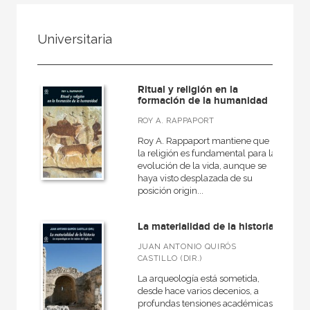
FILTRADO POR:
Universitaria
Ciencias humanas y sociales
Historia
Ritual y religión en la
Prehistoria
formación de la humanidad
ROY A. RAPPAPORT
Roy A. Rappaport mantiene que
la religión es fundamental para la
MATERIAS
evolución de la vida, aunque se
haya visto desplazada de su
Arqueología
posición origin...
Europa
La materialidad de la historia
Roma
JUAN ANTONIO QUIRÓS
Actual
CASTILLO (DIR.)
Prehistoria
La arqueología está sometida,
desde hace varios decenios, a
Grecia
profundas tensiones académicas,