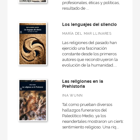
profesionales, éticas y políticas,
América
resultado de ...
Egipto
Los lenguajes del silencio
Medieval
MARÍA DEL MAR LLINARES
General
Las religiones del pasado han
VER TODAS... (16)
ejercido una fascinación
constante desde los primeros
autores que reconstruyeron la
evolución de la humanidad....
NUESTRAS COLECCIONES
Las religiones en la
Prehistoria
Arqueología
INA WUNN
Grandes temas  Gran formato
Tal como prueban diversos
Historia de España
hallazgos funerarios del
Paleolítico Medio, ya los
Historia del mundo
neandertales mostraron un cierto
sentimiento religioso. Una riq...
Historia del pensamiento y la cultura