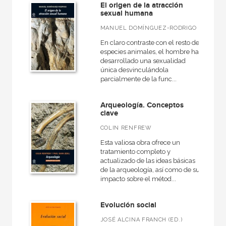
Textos
El origen de la atracción
sexual humana
Universitaria
MANUEL DOMÍNGUEZ-RODRIGO
En claro contraste con el resto de
especies animales, el hombre ha
desarrollado una sexualidad
NUESTROS FORMATOS
única desvinculándola
parcialmente de la func...
Cartoné
Ebook
Arqueología. Conceptos
clave
Ebook
COLIN RENFREW
Papel
Esta valiosa obra ofrece un
Rústica
tratamiento completo y
actualizado de las ideas básicas
de la arqueología, así como de su
impacto sobre el métod...
CATÁLOGOS PDF
Evolución social
Catálogos PDF
JOSÉ ALCINA FRANCH (ED.)