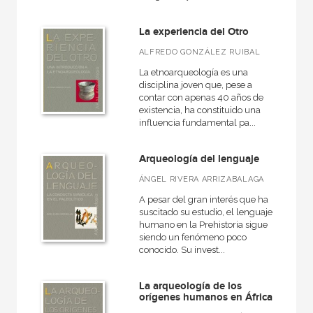
América
La experiencia del Otro
Egipto
ALFREDO GONZÁLEZ RUIBAL
Medieval
La etnoarqueología es una
General
disciplina joven que, pese a
contar con apenas 40 años de
VER TODAS... (16)
existencia, ha constituido una
influencia fundamental pa...
Arqueología del lenguaje
NUESTRAS COLECCIONES
ÁNGEL RIVERA ARRIZABALAGA
Arqueología
A pesar del gran interés que ha
suscitado su estudio, el lenguaje
Grandes temas  Gran formato
humano en la Prehistoria sigue
siendo un fenómeno poco
Historia de España
conocido. Su invest...
Historia del mundo
La arqueología de los
Historia del pensamiento y la cultura
orígenes humanos en África