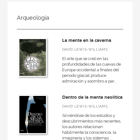
FILTRADO POR:
Arqueología
Ciencias humanas y sociales
Historia
La mente en la caverna
Prehistoria
DAVID LEWIS-WILLIAMS
El arte que se creó en las
profundidades de las cuevas de
Europa occidental a finales del
MATERIAS
periodo glacial produce
admiración y asombro a par...
Arqueología
Europa
Dentro de la mente neolítica
Roma
DAVID LEWIS-WILLIAMS
Actual
Sirviéndose de los estudios y
descubrimientos más recientes,
Prehistoria
los autores relacionan
hábilmente la consciencia, la
Grecia
imaginería y los sistemas ...