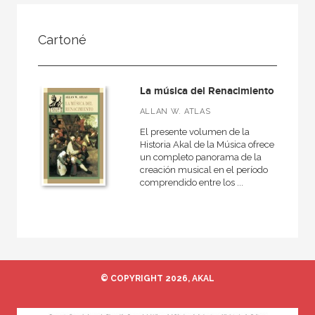
FILTRADO POR:
Cartoné
Ciencias humanas y sociales
Música
La música del Renacimiento
Moderna
ALLAN W. ATLAS
El presente volumen de la
Historia Akal de la Música ofrece
un completo panorama de la
MATERIAS
creación musical en el período
comprendido entre los ...
Didáctica de la música
Medieval
Moderna
Musicas del mundo
Teoría de la música
© COPYRIGHT 2026, AKAL
General