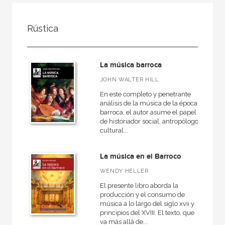
FILTRADO POR:
Rústica
Ciencias humanas y sociales
Música
La música barroca
Moderna
JOHN WALTER HILL
En este completo y penetrante
análisis de la música de la época
barroca, el autor asume el papel
MATERIAS
de historiador social, antropólogo
cultural...
Didáctica de la música
Medieval
La música en el Barroco
Moderna
WENDY HELLER
Musicas del mundo
El presente libro aborda la
producción y el consumo de
Teoría de la música
música a lo largo del siglo xvii y
principios del XVIII. El texto, que
General
va más allá de...