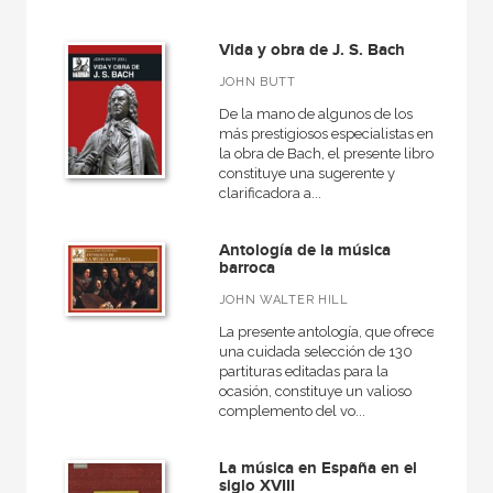
Contemporánea
Vida y obra de J. S. Bach
Danza
JOHN BUTT
Historia de la música
De la mano de algunos de los
más prestigiosos especialistas en
la obra de Bach, el presente libro
constituye una sugerente y
clarificadora a...
NUESTRAS COLECCIONES
Música
Antología de la música
barroca
JOHN WALTER HILL
La presente antología, que ofrece
NUESTROS FORMATOS
una cuidada selección de 130
partituras editadas para la
Cartoné
ocasión, constituye un valioso
complemento del vo...
Ebook
Ebook
La música en España en el
siglo XVIII
Papel