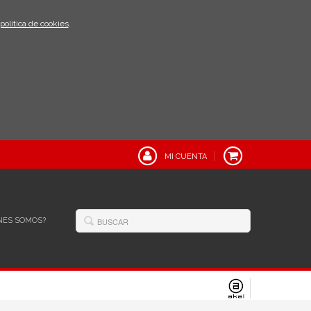
política de cookies
.
MI CUENTA
NES SOMOS?