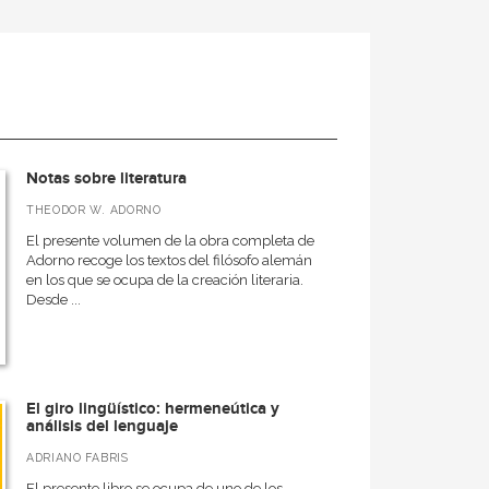
Notas sobre literatura
THEODOR W. ADORNO
El presente volumen de la obra completa de
Adorno recoge los textos del filósofo alemán
en los que se ocupa de la creación literaria.
Desde ...
El giro lingüístico: hermeneútica y
análisis del lenguaje
ADRIANO FABRIS
El presente libro se ocupa de uno de los