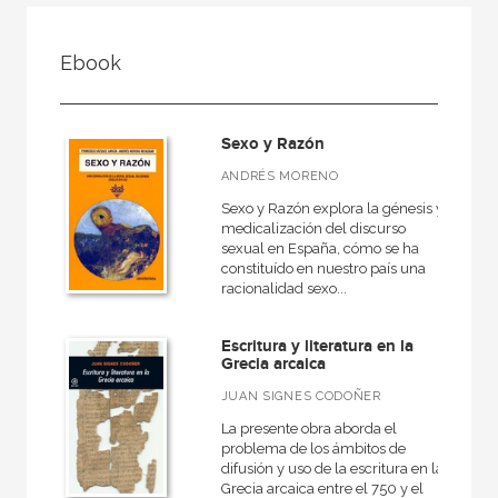
FILTRADO POR:
Ebook
Ciencias humanas y sociales
Historia
Sexo y Razón
ANDRÉS MORENO
Sexo y Razón explora la génesis y
MATERIAS
medicalización del discurso
sexual en España, cómo se ha
Arqueología
constituído en nuestro país una
racionalidad sexo...
Europa
Roma
Escritura y literatura en la
Grecia arcaica
Actual
JUAN SIGNES CODOÑER
Prehistoria
La presente obra aborda el
Grecia
problema de los ámbitos de
difusión y uso de la escritura en la
América
Grecia arcaica entre el 750 y el