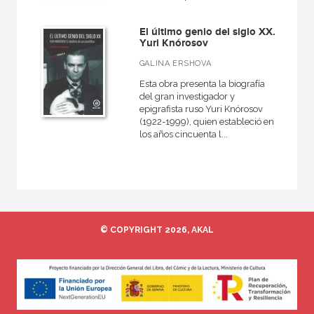
Egipto
El último genio del siglo XX.
Medieval
Yuri Knórosov
General
GALINA ERSHOVA
VER TODAS... (16)
Esta obra presenta la biografía
del gran investigador y
epigrafista ruso Yuri Knórosov
(1922-1999), quien estableció en
los años cincuenta l...
NUESTRAS COLECCIONES
50 Aniversario
A fondo
Ágora / Teoría
© COPYRIGHT 2026, AKAL
Akadémica
Anverso
Arealonga - Letras galegas