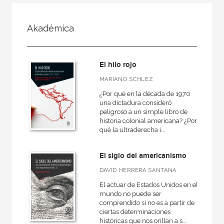
FILTRADO POR:
Akadémica
Ciencias humanas y sociales
Historia
El hilo rojo
MARIANO SCHLEZ
¿Por qué en la década de 1970
MATERIAS
una dictadura consideró
peligroso a un simple libro de
Arqueología
historia colonial americana? ¿Por
qué la ultraderecha i...
Europa
Roma
El siglo del americanismo
Actual
DAVID HERRERA SANTANA
Prehistoria
El actuar de Estados Unidos en el
mundo no puede ser
Grecia
comprendido si no es a partir de
ciertas determinaciones
América
históricas que nos orillan a s...