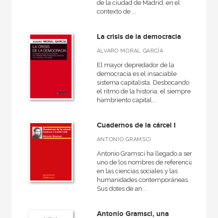
de la ciudad de Madrid, en el
CATÁLOGOS PDF
contexto de ...
Catálogos PDF
La crisis de la democracia
ÁLVARO MORAL GARCÍA
El mayor depredador de la
democracia es el insaciable
sistema capitalista. Desbocando
el ritmo de la historia, el siempre
hambriento capital...
Cuadernos de la cárcel I
ANTONIO GRAMSCI
Antonio Gramsci ha llegado a ser
uno de los nombres de referencia
en las ciencias sociales y las
humanidades contemporáneas.
Sus dotes de an...
Antonio Gramsci, una