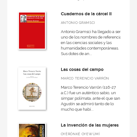
Economía
Cuadernos de la cárcel II
+
Bellas Artes
ANTONIO GRAMSCI
VER TODAS... (18)
Antonio Gramsci ha llegado a ser
uno de los nombres de referencia
en las ciencias sociales y las
humanidades contemporáneas.
Sus dotes de an...
NUESTRAS COLECCIONES
50 Aniversario
Las cosas del campo
A fondo
MARCO TERENCIO VARRÓN
Ágora / Teoría
Marco Terencio Varrón (116-27
a.C.) fue un auténtico sabio, un
Akadémica
simpar polímata, ante el que san
Agustín se admiró tanto de lo
Anverso
mucho que habí...
Arealonga - Letras galegas
La invención de las mujeres
Arqueología
OYÈRÓNKÉ OYEWÙMÍ