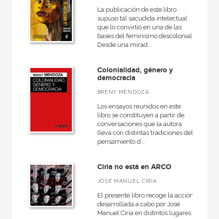
Arquitectura
La publicación de este libro
supuso tal sacudida intelectual
Arquitectura (textos de arquitectura)
que lo convirtió en una de las
Arte contemporáneo
bases del feminismo descolonial.
Desde una mirad...
VER TODAS... (96)
Colonialidad, género y
democracia
BRENY MENDOZA
NUESTROS FORMATOS
Los ensayos reunidos en este
libro se constituyen a partir de
Cartoné
conversaciones que la autora
lleva con distintas tradiciones del
Ebook
pensamiento d...
Ebook
Ciria no está en ARCO
Papel
JOSÉ MANUEL CIRIA
Rústica
El presente libro recoge la acción
desarrollada a cabo por José
Manuel Ciria en distintos lugares