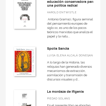
educación conservadora para
una política radical
HAROLD ENTWISTLE
Antonio Gramsci, figura seminal
del pensamiento europeo de
siglo xx, es uno de los pocos
teóricos marxistas que anali­za el
papel y la natu...
Spolia Sancta
LUISA ELENA ALCALÁ DONEGANI
A lo largo de la Historia, las
reliquias han generado diversos
mecanismos de extracción,
asimilación y transmisión de
discursos visuales y d...
La mordaza de Ifigenia
PIEDAD SOLANS
En el presente libro se abordan