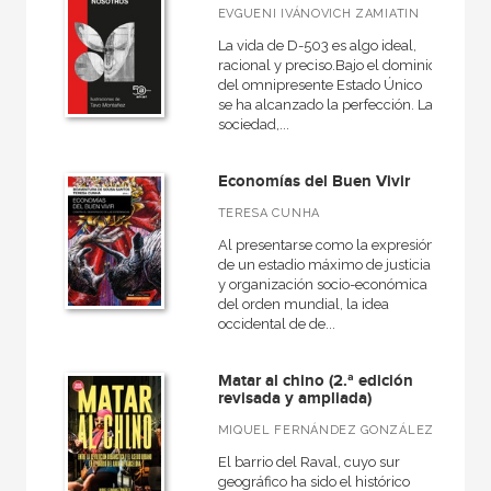
EVGUENI IVÁNOVICH ZAMIATIN
La vida de D-503 es algo ideal,
racional y preciso.Bajo el dominio
del omnipresente Estado Único
se ha alcanzado la perfección. La
sociedad,...
Economías del Buen Vivir
TERESA CUNHA
Al presentarse como la expresión
de un estadio máximo de justicia
y organización socio-económica
del orden mundial, la idea
occidental de de...
Matar al chino (2.ª edición
revisada y ampliada)
MIQUEL FERNÁNDEZ GONZÁLEZ
El barrio del Raval, cuyo sur
geográfico ha sido el histórico