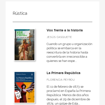
FILTRADO POR:
Rústica
Ciencias humanas y sociales
Vox frente a la historia
MATERIAS
JESÚS CASQUETE
Cuando un grupo u organización
+
Cine
política se embarca en la
reescritura de la historia hasta
Psicología
convertirla en irreconocible a
quienes se han espe...
Pedagogía
Derecho
La Primera República
Comunicación
FLORENCIA PEYROU
+
Geografía
El 11 de febrero de 1873 se
proclamó en España la Primera
+
Arquitectura
República. Menos de dos años
después, el 29 de diciembre de
+
Religión
1874, un golpe de Esta...