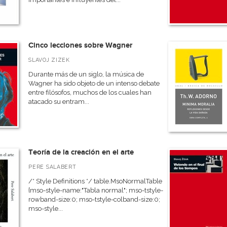
Cinco lecciones sobre Wagner
SLAVOJ ZIZEK
Durante más de un siglo, la música de
Wagner ha sido objeto de un intenso debate
entre filósofos, muchos de los cuales han
atacado su entram...
Teoría de la creación en el arte
PERE SALABERT
/* Style Definitions */ table.MsoNormalTable
{mso-style-name:"Tabla normal"; mso-tstyle-
rowband-size:0; mso-tstyle-colband-size:0;
mso-style...