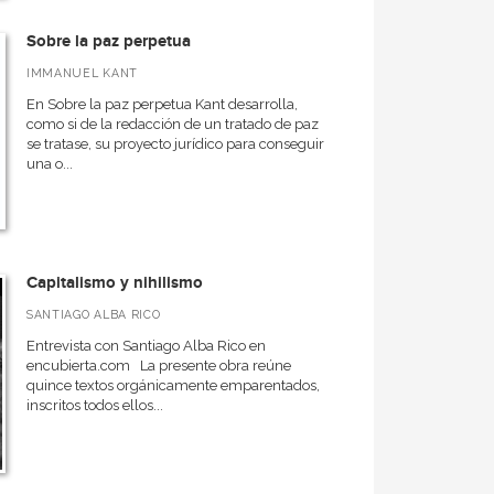
Sobre la paz perpetua
IMMANUEL KANT
En Sobre la paz perpetua Kant desarrolla,
como si de la redacción de un tratado de paz
se tratase, su proyecto jurídico para conseguir
una o...
Capitalismo y nihilismo
SANTIAGO ALBA RICO
Entrevista con Santiago Alba Rico en
encubierta.com La presente obra reúne
quince textos orgánicamente emparentados,
inscritos todos ellos...