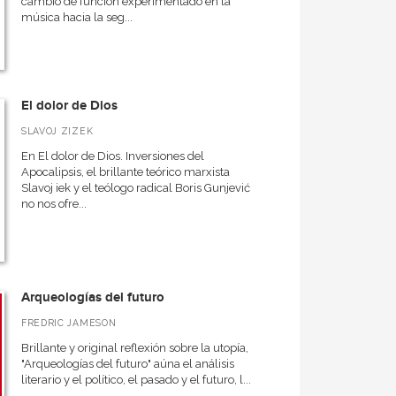
cambio de función experimentado en la
música hacia la seg...
El dolor de Dios
SLAVOJ ZIZEK
En El dolor de Dios. Inversiones del
Apocalipsis, el brillante teórico marxista
Slavoj iek y el teólogo radical Boris Gunjević
no nos ofre...
Arqueologías del futuro
FREDRIC JAMESON
Brillante y original reflexión sobre la utopía,
"Arqueologías del futuro" aúna el análisis
literario y el político, el pasado y el futuro, l...