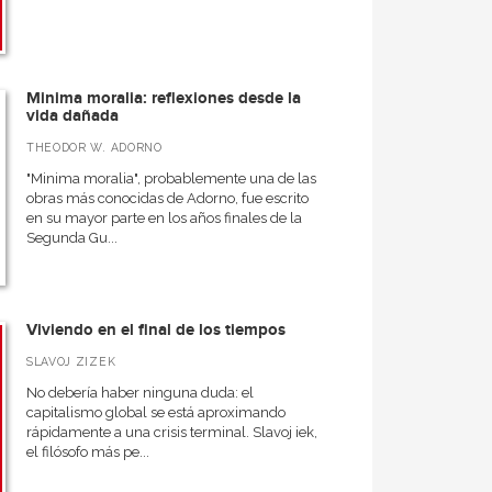
Minima moralia: reflexiones desde la
vida dañada
THEODOR W. ADORNO
"Minima moralia", probablemente una de las
obras más conocidas de Adorno, fue escrito
en su mayor parte en los años finales de la
Segunda Gu...
Viviendo en el final de los tiempos
SLAVOJ ZIZEK
No debería haber ninguna duda: el
capitalismo global se está aproximando
rápidamente a una crisis terminal. Slavoj iek,
el filósofo más pe...