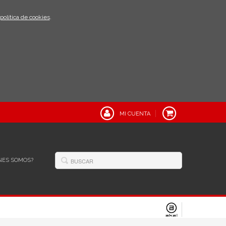
política de cookies
.
MI CUENTA
NES SOMOS?