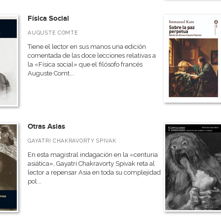
Física Social
AUGUSTE COMTE
Tiene el lector en sus manos una edición
comentada de las doce lecciones relativas a
la «Física social» que el filósofo francés
Auguste Comt...
Otras Asias
GAYATRI CHAKRAVORTY SPIVAK
En esta magistral indagación en la «centuria
asiática», Gayatri Chakravorty Spivak reta al
lector a repensar Asia en toda su complejidad
pol...