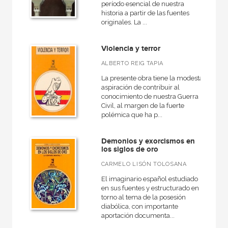
período esencial de nuestra
América
historia a partir de las fuentes
originales. La ...
Egipto
Medieval
Violencia y terror
General
ALBERTO REIG TAPIA
VER TODAS... (16)
La presente obra tiene la modesta
aspiración de contribuir al
conocimiento de nuestra Guerra
Civil, al margen de la fuerte
polémica que ha p...
NUESTRAS COLECCIONES
Demonios y exorcismos en
A fondo
los siglos de oro
Anverso
CARMELO LISÓN TOLOSANA
Arqueología
El imaginario español estudiado
en sus fuentes y estructurado en
Arte y estética
torno al tema de la posesión
diabólica, con importante
Atlas Akal
aportación documenta...