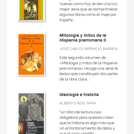
nuevas como hoy se dan a la luz,
mejor sería que se reimprimieran
algunos libros como el Viaje por
España...
CATÁLOGOS PDF
Mitología y mitos de la
Catálogos PDF
Hispania prerromana II
JOSÉ CARLOS BERMEJO BARRERA
Este segundo volumen de
«Mitología y mitos de la Hispania
prerromana» recoge una serie de
textos que constituyen dos partes
de la obra clara...
Ideología e historia
ALBERTO REIG TAPIA
"un libro de lectura casi
obligatoria para quienes crean
que la historia es algo más que
un amontonamiento de datos y
que el rigor científic...