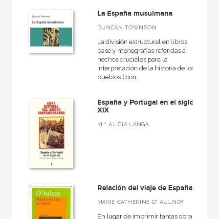
Básica de bolsillo
La España musulmana
Caprichos
DUNCAN TOWNSON
Clásicos latinos medievales y renacentistas
La división estructural en libros
base y monografías referidas a
Diccionarios
hechos cruciales para la
interpretación de la historia de los
El pasado legendario
pueblos ( con...
VER TODAS... (29)
España y Portugal en el siglo
XIX
M.ª ALICIA LANGA
NUESTROS FORMATOS
Cartoné
Ebook
Ebook
Relación del viaje de España
MARIE CATHERINE D' AULNOY
Papel
En lugar de imprimir tantas obras
Rústica