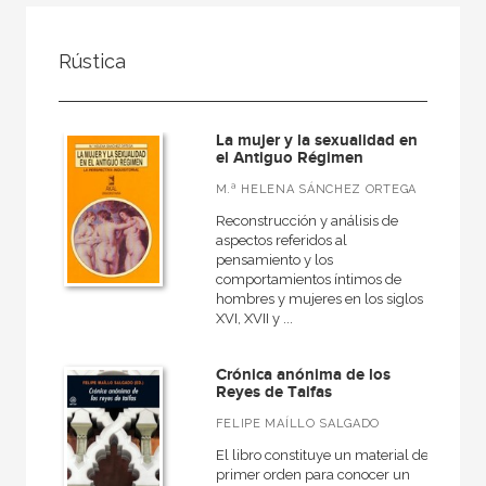
FILTRADO POR:
Rústica
Ciencias humanas y sociales
Historia
La mujer y la sexualidad en
España
el Antiguo Régimen
M.ª HELENA SÁNCHEZ ORTEGA
Reconstrucción y análisis de
aspectos referidos al
MATERIAS
pensamiento y los
comportamientos íntimos de
Arqueología
hombres y mujeres en los siglos
XVI, XVII y ...
Europa
Roma
Crónica anónima de los
Reyes de Taifas
Actual
FELIPE MAÍLLO SALGADO
Prehistoria
El libro constituye un material de
Grecia
primer orden para conocer un