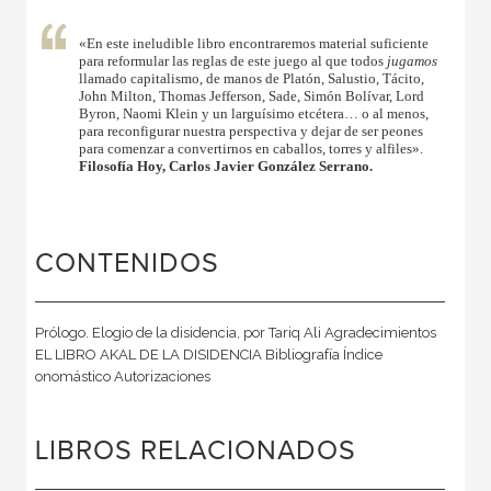
«En este ineludible libro encontraremos material suficiente
para reformular las reglas de este juego al que todos
jugamos
llamado capitalismo, de manos de Platón, Salustio, Tácito,
John Milton, Thomas Jefferson, Sade, Simón Bolívar, Lord
Byron, Naomi Klein y un larguísimo etcétera… o al menos,
para reconfigurar nuestra perspectiva y dejar de ser peones
para comenzar a convertirnos en caballos, torres y alfiles».
Filosofía Hoy, Carlos Javier González Serrano.
CONTENIDOS
Prólogo. Elogio de la disidencia, por Tariq Ali Agradecimientos
EL LIBRO AKAL DE LA DISIDENCIA Bibliografía Índice
onomástico Autorizaciones
LIBROS RELACIONADOS