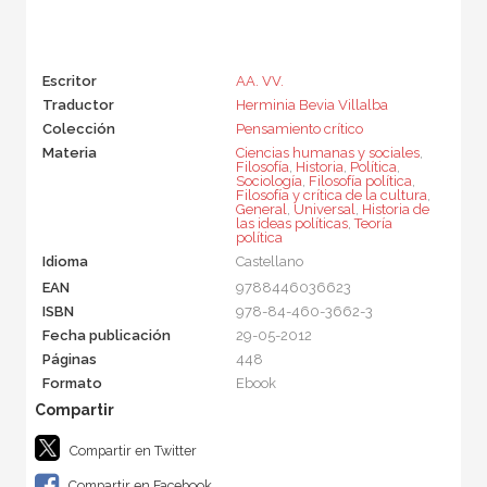
Escritor
AA. VV.
Traductor
Herminia Bevia Villalba
Colección
Pensamiento crítico
Materia
Ciencias humanas y sociales
,
Filosofía
,
Historia
,
Política
,
Sociología
,
Filosofía política
,
Filosofía y crítica de la cultura
,
General
,
Universal
,
Historia de
las ideas políticas
,
Teoría
política
Idioma
Castellano
EAN
9788446036623
ISBN
978-84-460-3662-3
Fecha publicación
29-05-2012
Páginas
448
Formato
Ebook
Compartir en Twitter
Compartir en Facebook