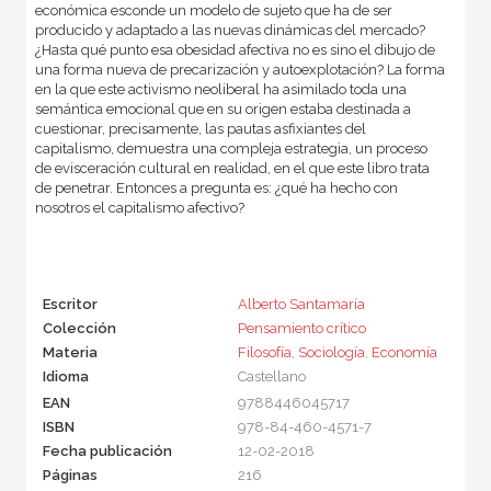
económica esconde un modelo de sujeto que ha de ser
producido y adaptado a las nuevas dinámicas del mercado?
¿Hasta qué punto esa obesidad afectiva no es sino el dibujo de
una forma nueva de precarización y autoexplotación? La forma
en la que este activismo neoliberal ha asimilado toda una
semántica emocional que en su origen estaba destinada a
cuestionar, precisamente, las pautas asfixiantes del
capitalismo, demuestra una compleja estrategia, un proceso
de evisceración cultural en realidad, en el que este libro trata
de penetrar. Entonces a pregunta es: ¿qué ha hecho con
nosotros el capitalismo afectivo?
Escritor
Alberto Santamaría
Colección
Pensamiento crítico
Materia
Filosofía
,
Sociología
,
Economía
Idioma
Castellano
EAN
9788446045717
ISBN
978-84-460-4571-7
Fecha publicación
12-02-2018
Páginas
216