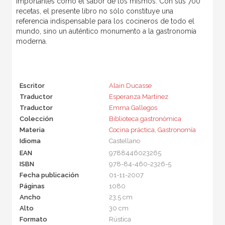
importantes como el sabor de los mismos. Con sus 700
recetas, el presente libro no sólo constituye una
referencia indispensable para los cocineros de todo el
mundo, sino un auténtico monumento a la gastronomía
moderna.
Escritor
Alain Ducasse
Traductor
Esperanza Martínez
Traductor
Emma Gallegos
Colección
Biblioteca gastronómica
Materia
Cocina práctica
,
Gastronomía
Idioma
Castellano
EAN
9788446023265
ISBN
978-84-460-2326-5
Fecha publicación
01-11-2007
Páginas
1080
Ancho
23,5 cm
Alto
30 cm
Formato
Rústica