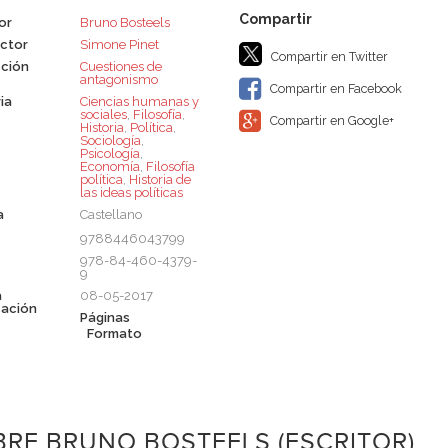
or
Bruno Bosteels
ctor
Simone Pinet
Compartir en Twitter
ción
Cuestiones de
antagonismo
Compartir en Facebook
ia
Ciencias humanas y
sociales
,
Filosofía
,
Compartir en Google+
Historia
,
Política
,
Sociología
,
Psicología
,
Economía
,
Filosofía
política
,
Historia de
las ideas políticas
a
Castellano
9788446043799
978-84-460-4379-
9
a
08-05-2017
cación
Páginas
Formato
RE BRUNO BOSTEELS (ESCRITOR)