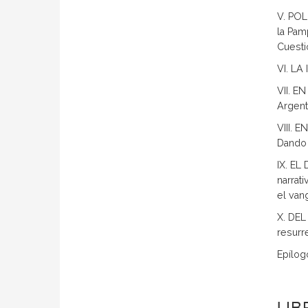
V. POL
la Pam
Cuest
VI. LA
VII. EN
Argenti
VIII. 
Dando 
IX. EL
narrat
el van
X. DEL
resurr
Epílogo