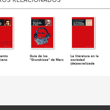
BROS RELACIONADOS
mento
Guía de los
La literatura en la
iano
"Grundrisse" de Marx
sociedad
(de)sacralizada