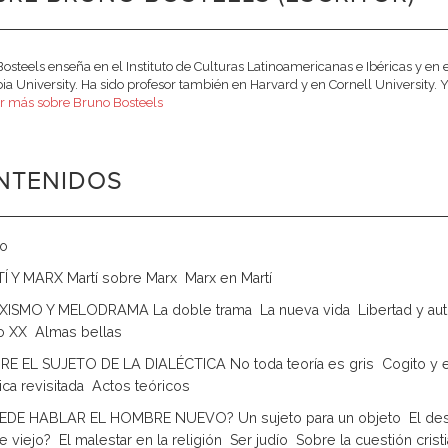
osteels enseña en el Instituto de Culturas Latinoamericanas e Ibéricas y en 
a University. Ha sido profesor también en Harvard y en Cornell University. Y e
r más sobre Bruno Bosteels
NTENIDOS
io
TÍ Y MARX Martí sobre Marx  Marx en Martí
RXISMO Y MELODRAMA La doble trama  La nueva vida  Libertad y auto
o XX  Almas bellas
OBRE EL SUJETO DE LA DIALÉCTICA No toda teoría es gris  Cogito y el
ica revisitada  Actos teóricos
UEDE HABLAR EL HOMBRE NUEVO? Un sujeto para un objeto  El desar
viejo?  El malestar en la religión  Ser judío  Sobre la cuestión crist