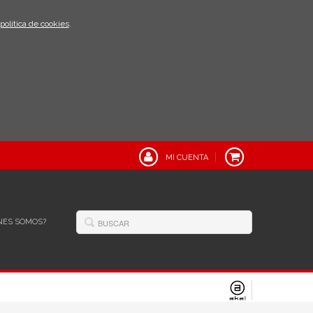
política de cookies
.
MI CUENTA
NES SOMOS?