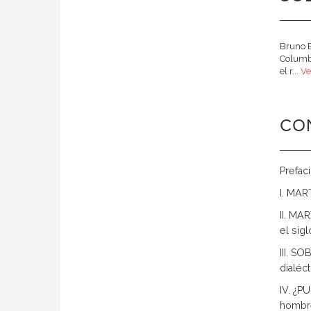
Bruno B
Columbi
el r...
Ve
CO
Prefac
I. MAR
II. MA
el sigl
III. S
dialéct
IV. ¿P
hombre 