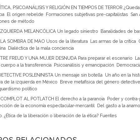
ÍTICA, PSICOANÁLISIS Y RELIGIÓN EN TIEMPOS DE TERROR ¿Quedan to
pa  El origen rebelde  Formaciones subjetivas pre-capitalistas  San
iones de método
 IZQUIERDA MELANCÓLICA Un legado siniestro  Banalidades de bas
 LA SOMBRA DE MAO Usos de la literatura  Las armas de la crítica  C
na  Dialéctica de la mala conciencia
ENTRE FREUD Y UNA MUJER DESNUDA Para preparar el escenario  La otr
cuerpo a la transferencia  Psicoanálisis y emancipación  Democracia
 DETECTIVE POSLENINISTA Un mensaje sin botella  Un año en la histor
iva de la izquierda en México  Breve metafísica del género detectiv
guardismo político
 COMPLOT AL POTLATCH El derecho a la paranoia  Poder y contra-pod
ección de la economía espectacular-mercantil  Del gasto a la anamo
. ¿Ética de la liberación o liberación de la ética? Fuentes