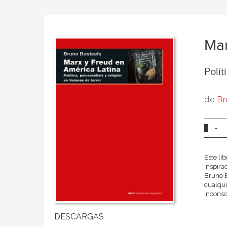
Mar
Polít
de
Br
-
Este li
inspirac
Bruno B
cualqui
inconsc