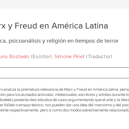
x y Freud en América Latina
ica, psicoanálisis y religión en tiempos de terror
uno Bosteels
(Escritor),
Simone Pinet
(Traductor)
bro analiza la prematura relevancia de Marx y Freud en América latina, pens
ión para los acosados activistas, intelectuales, escritores y artistas durante l
osteels presenta diez estudios de casos argumentando que el arte y la literatur
er folleto o ensayo teórico, nos pueden dar una idea del marxismo y del psicoa
iente respectivamente, pero sí como dos modos estrechamente relacionados