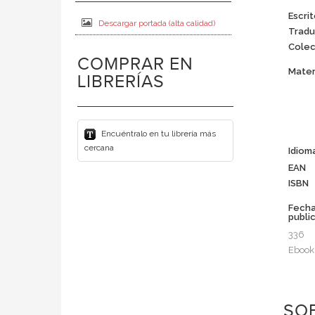
Escrit
Descargar portada (alta calidad)
Tradu
Colec
COMPRAR EN
Mater
LIBRERÍAS
Encuéntralo en tu librería más
cercana
Idiom
EAN
ISBN
Fech
publi
336
Ebook
SOB