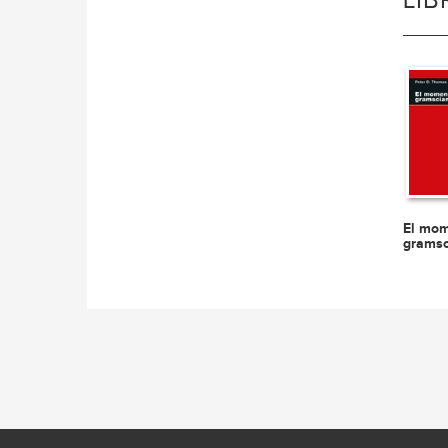
LI
El mo
gramsc