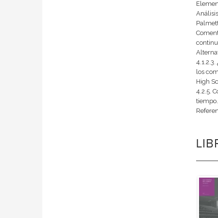
Element
Análisi
Palmett
Comenta
continu
Alterna
4.1.2.3
los com
High Sc
4.2.5. 
tiempo.
Referen
LI