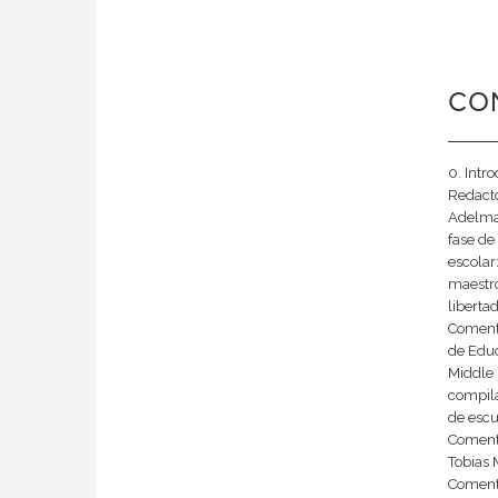
CO
0. Intr
Redacto
Adelman
fase de
escolar
maestro
liberta
Comenta
de Educ
Middle 
compila
de escu
Comenta
Tobias 
Comenta