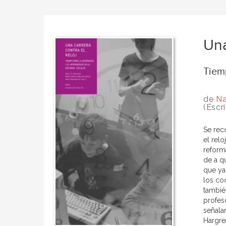
Una
Tiemp
de
Na
(Escri
Se rec
el rel
reform
de a q
que ya
los co
tambié
profes
señala
Hargre