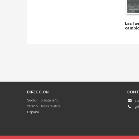
Las fu
cambio
DIRECCIÓN
CONT
Sector Foresta nº 1
at
28760
Tres Cantos
91
España