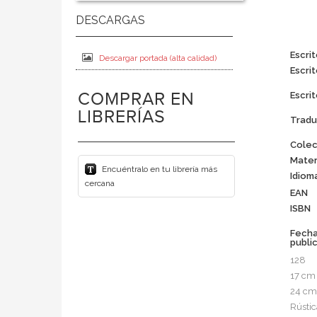
Escrit
Descargar portada (alta calidad)
Escrit
COMPRAR EN
Escrit
LIBRERÍAS
Tradu
Colec
Mater
Encuéntralo en tu librería más
Idiom
cercana
EAN
ISBN
Fech
publi
128
17 cm
24 cm
Rústic