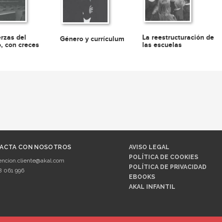
erzas del
La reestructuración de
Género y currículum
, con creces
las escuelas
ACTA CON NOSOTROS
AVISO LEGAL
POLÍTICA DE COOKIES
encion.cliente@akal.com
POLÍTICA DE PRIVACIDAD
8 061 996
EBOOKS
AKAL INFANTIL