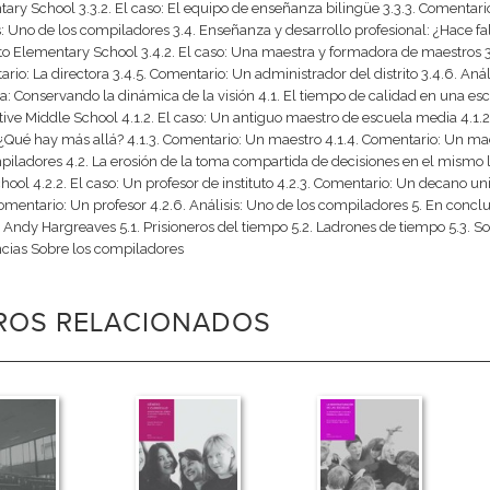
ary School 3.3.2. El caso: El equipo de enseñanza bilingüe 3.3.3. Comentario:
s: Uno de los compiladores 3.4. Enseñanza y desarrollo profesional: ¿Hace falt
o Elementary School 3.4.2. El caso: Una maestra y formadora de maestros 
rio: La directora 3.4.5. Comentario: Un administrador del distrito 3.4.6. Aná
a: Conservando la dinámica de la visión 4.1. El tiempo de calidad en una escue
tive Middle School 4.1.2. El caso: Un antiguo maestro de escuela media 4.1.2
. ¿Qué hay más allá? 4.1.3. Comentario: Un maestro 4.1.4. Comentario: Un maes
piladores 4.2. La erosión de la toma compartida de decisiones en el mismo lu
hool 4.2.2. El caso: Un profesor de instituto 4.2.3. Comentario: Un decano univ
Comentario: Un profesor 4.2.6. Análisis: Uno de los compiladores 5. En concl
 Andy Hargreaves 5.1. Prisioneros del tiempo 5.2. Ladrones de tiempo 5.3. Soc
cias Sobre los compiladores
BROS RELACIONADOS