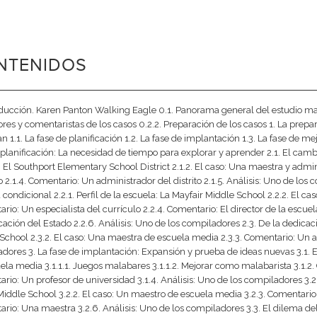
NTENIDOS
oducción. Karen Panton Walking Eagle 0.1. Panorama general del estudio madre
res y comentaristas de los casos 0.2.2. Preparación de los casos 1. La prepa
 1.1. La fase de planificación 1.2. La fase de implantación 1.3. La fase de mej
 planificación: La necesidad de tiempo para explorar y aprender 2.1. El cambio
: El Southport Elementary School District 2.1.2. El caso: Una maestra y adm
 2.1.4. Comentario: Un administrador del distrito 2.1.5. Análisis: Uno de los 
d condicional 2.2.1. Perfil de la escuela: La Mayfair Middle School 2.2.2. El
rio: Un especialista del currículo 2.2.4. Comentario: El director de la escu
ación del Estado 2.2.6. Análisis: Uno de los compiladores 2.3. De la dedicació
School 2.3.2. El caso: Una maestra de escuela media 2.3.3. Comentario: Un adm
dores 3. La fase de implantación: Expansión y prueba de ideas nuevas 3.1. 
ela media 3.1.1.1. Juegos malabares 3.1.1.2. Mejorar como malabarista 3.1.2. 
rio: Un profesor de universidad 3.1.4. Análisis: Uno de los compiladores 3.2.
Middle School 3.2.2. El caso: Un maestro de escuela media 3.2.3. Comentario: E
rio: Una maestra 3.2.6. Análisis: Uno de los compiladores 3.3. El dilema del 