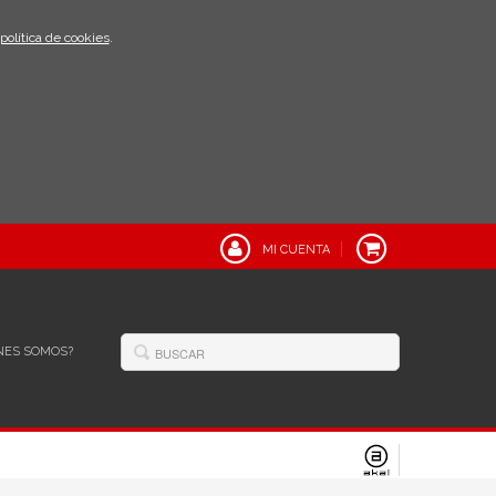
política de cookies
.
MI CUENTA
NES SOMOS?