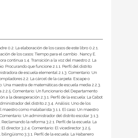
 0.2. La elaboración de los casos de este libro 0.2.1.
ración de los casos: Tiempo para el cambio . Nancy E.
ora continua 1.4. Transición a la voz del maestro 2. La
: Procurando que funcione 2.1.1. Perfil del distrito
inistradora de escuela elemental 2.1.3. Comentario: Un
compiladores 2.2. La cárcel de la carpeta: Escape o
 caso: Una maestra de matemáticas de escuela media 2.2.3.
ela 2.2.5. Comentario: Un funcionario del Departamento
n a la desesperación 2.3.1. Perfil de la escuela: La Cabot
inistrador del distrito 2.3.4. Análisis: Uno de los
El maestro como malabarista 3.1.1. El caso: Un maestro
Comentario: Un administrador del distrito escolar 3.1.3.
 Reclamando la reforma 3.2.1. Perfil de la escuela: La
l director 3.2.4. Comentario: El vicedirector 3.2.5.
bilingüismo 3.3.1. Perfil de la escuela: La Habanero