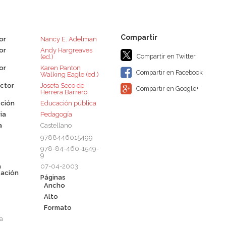
or
Nancy E. Adelman
or
Andy Hargreaves
Compartir en Twitter
(ed.)
or
Karen Panton
Compartir en Facebook
Walking Eagle (ed.)
ctor
Josefa Seco de
Compartir en Google+
Herrera Barrero
ción
Educación pública
ia
Pedagogía
a
Castellano
9788446015499
978-84-460-1549-
9
a
07-04-2003
cación
Páginas
Ancho
Alto
Formato
a