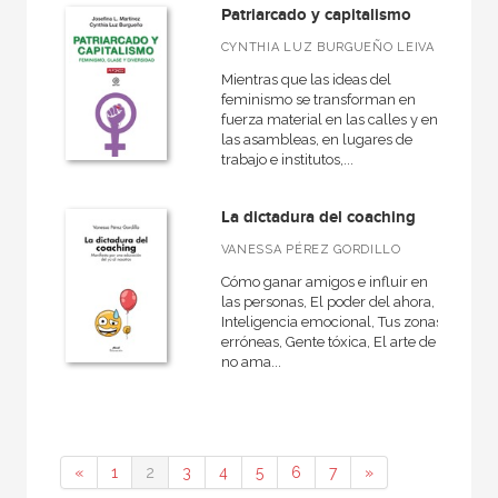
Patriarcado y capitalismo
CYNTHIA LUZ BURGUEÑO LEIVA
Mientras que las ideas del
feminismo se transforman en
fuerza material en las calles y en
las asambleas, en lugares de
trabajo e institutos,...
La dictadura del coaching
VANESSA PÉREZ GORDILLO
Cómo ganar amigos e influir en
las personas, El poder del ahora,
Inteligencia emocional, Tus zonas
erróneas, Gente tóxica, El arte de
no ama...
«
1
2
3
4
5
6
7
»