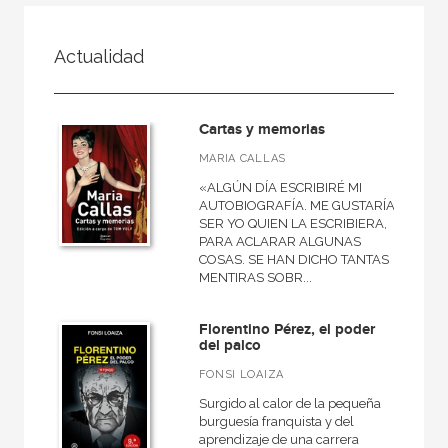
FILTRADO POR:
Actualidad
Actualidad
Cartas y memorias
MATERIAS
MARIA CALLAS
«ALGÚN DÍA ESCRIBIRÉ MI
Historia
AUTOBIOGRAFÍA. ME GUSTARÍA
SER YO QUIEN LA ESCRIBIERA,
Religión
PARA ACLARAR ALGUNAS
COSAS. SE HAN DICHO TANTAS
Biografías y memorias
MENTIRAS SOBR...
Sociedad
Florentino Pérez, el poder
Política
del palco
Economía
FONSI LOAIZA
Surgido al calor de la pequeña
burguesía franquista y del
aprendizaje de una carrera