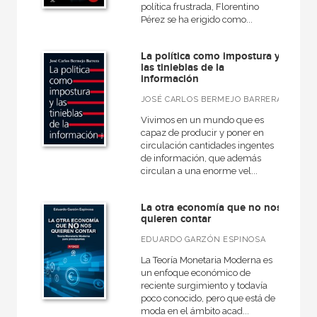
NUESTRAS COLECCIONES
política frustrada, Florentino
Pérez se ha erigido como...
A fondo
Anverso
La política como impostura y
las tinieblas de la
información
Básica de bolsillo
JOSÉ CARLOS BERMEJO BARRERA
Básica de Bolsillo  Serie Cien palabras
Vivimos en un mundo que es
Biografías
capaz de producir y poner en
circulación cantidades ingentes
Ciencia
de información, que además
circulan a una enorme vel...
Cómo leer
Cuestiones de antagonismo
La otra economía que no nos
quieren contar
Educación
EDUARDO GARZÓN ESPINOSA
Grandes temas  Gran formato
La Teoría Monetaria Moderna es
un enfoque económico de
VER TODAS... (23)
reciente surgimiento y todavía
poco conocido, pero que está de
moda en el ámbito acad...