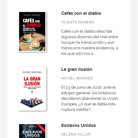
NUESTROS FORMATOS
Cafés con el diablo
VICENTE ROMERO
Cartoné
Cafés con el diablo describe
Ebook
algunos abismos del mal entre
los que ha transcurrido y aún
Ebook
transcurre nuestra existencia, a
los que sólo nos a...
Papel
Rústica
La gran ilusión
MICHEL BARNIER
El 23 de junio de 2016, ante el
estupor general, los británicos
CATÁLOGOS PDF
decidieron abandonar la Unión
Europea. ¿A qué se debía esta
Catálogos PDF
ruptura inédita?...
Esclavos Unidos
HELENA VILLAR