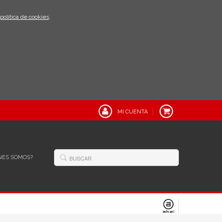
política de cookies
.
MI CUENTA
NES SOMOS?