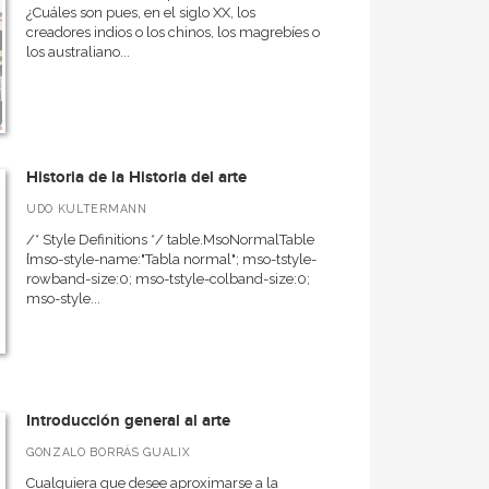
¿Cuáles son pues, en el siglo XX, los
creadores indios o los chinos, los magrebíes o
los australiano...
Historia de la Historia del arte
UDO KULTERMANN
/* Style Definitions */ table.MsoNormalTable
{mso-style-name:"Tabla normal"; mso-tstyle-
rowband-size:0; mso-tstyle-colband-size:0;
mso-style...
Introducción general al arte
GONZALO BORRÁS GUALIX
Cualquiera que desee aproximarse a la