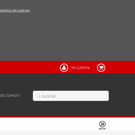
política de cookies
.
MI CUENTA
NES SOMOS?