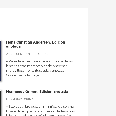
Hans Christian Andersen. Edición
anotada
ANDERSEN HANS CHRISTIAN
«Maria Tatar ha creado una antología de las
historias más memorables de Andersen
maravillosamente ilustrada y anotada.
Olvídense de la bruje...
Hermanos Grimm. Edición anotada
HERMANOS GRIMM
«Este es el libro que, en mi niñez, quise y no
tuve; el libro que habría querido darles a mis
hijos y guardar para mí, el libro que daré a