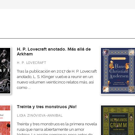
n
H. P. Lovecraft anotado. Más allá de
Arkham
H. P. LOVECRAFT
Tras la publicación en 2017 de H. P. Lovecraft
anotado, L. S. Klinger vuelve a reunir en un
nuevo volumen veinticinco relatos más, así
como ...
Treinta y tres monstruos ¡No!
LIDIA ZINÓVIEVA-ANNIBAL
Treinta y tres monstruos es la primera novela
rusa que narra abiertamente un amor
lésbico. La acción comienza poco antes de