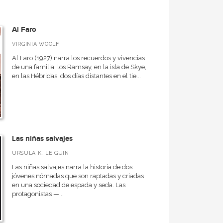
Al Faro
VIRGINIA WOOLF
Al Faro (1927) narra los recuerdos y vivencias
de una familia, los Ramsay, en la isla de Skye,
en las Hébridas, dos días distantes en el tie...
Las niñas salvajes
URSULA K. LE GUIN
Las niñas salvajes narra la historia de dos
jóvenes nómadas que son raptadas y criadas
en una sociedad de espada y seda. Las
protagonistas —...