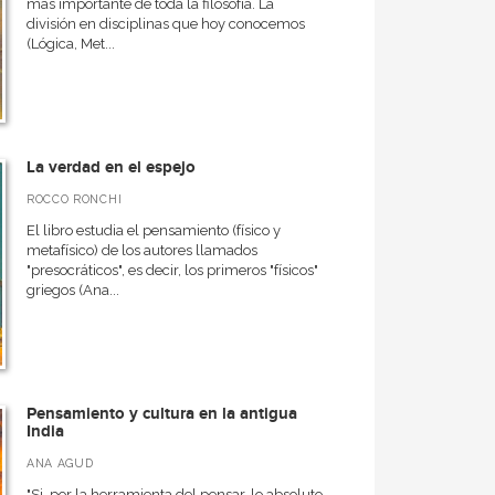
más importante de toda la filosofía. La
división en disciplinas que hoy conocemos
(Lógica, Met...
La verdad en el espejo
ROCCO RONCHI
El libro estudia el pensamiento (físico y
metafísico) de los autores llamados
"presocráticos", es decir, los primeros "físicos"
griegos (Ana...
Pensamiento y cultura en la antigua
India
ANA AGUD
"Si, por la herramienta del pensar, lo absoluto