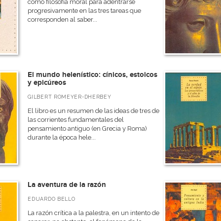
como filosofía moral para adentrarse
progresivamente en las tres tareas que
corresponden al saber...
El mundo helenístico: cínicos, estoicos
y epicúreos
GILBERT ROMEYER-DHERBEY
El libro es un resumen de las ideas de tres de
las corrientes fundamentales del
pensamiento antiguo (en Grecia y Roma)
durante la época hele...
La aventura de la razón
EDUARDO BELLO
La razón crítica a la palestra, en un intento de