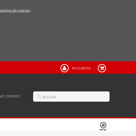
política de cookies
.
MI CUENTA
NES SOMOS?