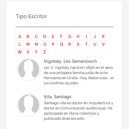
Todos
Colaborador
Tipo Escritor
Compilador
Compiladora
A
B
C
D
E
F
G
H
I
J
K
Coordinador
L
M
N
O
P
Q
R
S
T
U
V
Editor
W
X
Y
Z
Editora
Vigotsky, Lev Semenovich
Lev S. Vigotsky nació en 1896 en el seno
Escritor
de una próspera familia judía de ocho
hermanos en Orsha –hoy, Bielorrusia–, en
Escritora
los confines occiden...
Ilustrador
Vila, Santiago
Prologuista
Santiago Vila es doctor en Arquitectura y
doctor en Comunicación audiovisual. Ha
Traductor
participado en libros colectivos y
publicado diversos artíc...
Traductora