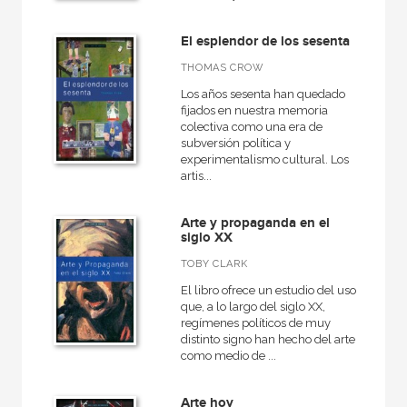
Artes escénicas
El esplendor de los sesenta
Medieval
THOMAS CROW
Actual
Los años sesenta han quedado
Arquitectura
fijados en nuestra memoria
colectiva como una era de
VER TODAS... (14)
subversión política y
experimentalismo cultural. Los
artis...
Arte y propaganda en el
NUESTRAS COLECCIONES
siglo XX
50 Aniversario
TOBY CLARK
Anverso
El libro ofrece un estudio del uso
que, a lo largo del siglo XX,
Arquitectura
regímenes políticos de muy
distinto signo han hecho del arte
Arquitectura (textos de arquitectura)
como medio de ...
Arte contemporáneo
Arte hoy