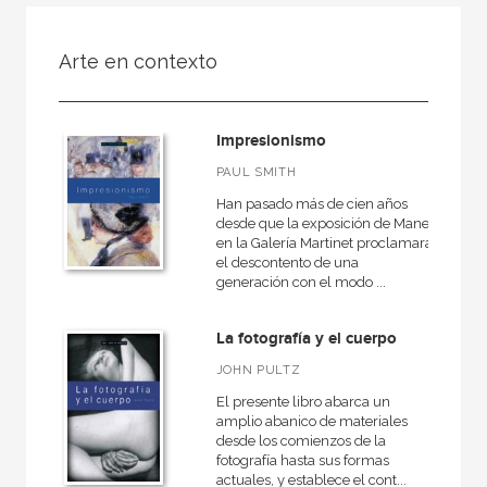
FILTRADO POR:
Arte en contexto
Ciencias humanas y sociales
Arte
Impresionismo
Contemporánea
PAUL SMITH
Han pasado más de cien años
desde que la exposición de Manet
en la Galería Martinet proclamara
MATERIAS
el descontento de una
generación con el modo ...
Antiguo
Artes decorativas
La fotografía y el cuerpo
Escultura
JOHN PULTZ
Prehistoria
El presente libro abarca un
amplio abanico de materiales
Estética y teoría del arte
desde los comienzos de la
fotografía hasta sus formas
Museología
actuales, y establece el cont...