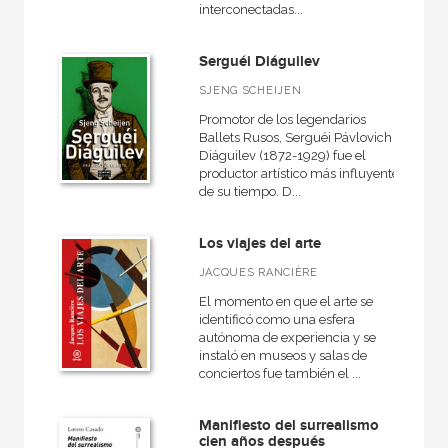
interconectadas...
Artes escénicas
Medieval
Serguéi Diáguilev
Actual
SJENG SCHEIJEN
Arquitectura
Promotor de los legendarios
Ballets Rusos, Serguéi Pávlovich
VER TODAS... (14)
Diáguilev (1872-1929) fue el
productor artístico más influyente
de su tiempo. D...
Los viajes del arte
NUESTRAS COLECCIONES
JACQUES RANCIÈRE
50 Aniversario
El momento en que el arte se
Anverso
identificó como una esfera
autónoma de experiencia y se
Arquitectura
instaló en museos y salas de
conciertos fue también el ...
Arquitectura (textos de arquitectura)
Arte contemporáneo
Manifiesto del surrealismo
cien años después