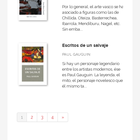
Por lo general, el arte vasco se ha
asociado a figuras como las de
Chillida, Oteiza, Basterrechea,
Ibarrola, Mendiburu, Nagel, etc.
Sin emba...
Escritos de un salvaje
PAUL GAUGUIN
Si hay un personaje legendario
entre los artistas modernos, ése
es Paul Gauguin. La leyenda, el
mito, el personaje novelesco que
él mismo ta...
1
2
3
4
»