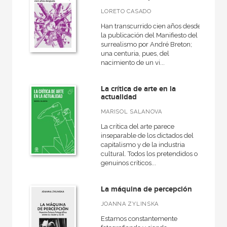
Arte en contexto
LORETO CASADO
Artefactos
Han transcurrido cien años desde
la publicación del Manifiesto del
Arte y estética
surrealismo por André Breton;
una centuria, pues, del
Básica de bolsillo
nacimiento de un vi...
Básica de Bolsillo  Adorno. Obra completa
La crítica de arte en la
VER TODAS... (29)
actualidad
MARISOL SALANOVA
La crítica del arte parece
inseparable de los dictados del
NUESTROS FORMATOS
capitalismo y de la industria
cultural. Todos los pretendidos o
Cartoné
genuinos críticos...
Ebook
La máquina de percepción
Ebook
JOANNA ZYLINSKA
Papel
Estamos constantemente
Rústica