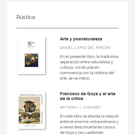
FILTRADO POR:
Rústica
Ciencias humanas y sociales
Arte
Arte y posnaturaleza
Contemporánea
DANIEL LÓPEZ DEL RINCÓN
En el presente libro, la tradicional
separación entre naturaleza y
cultura, construida en
MATERIAS
connivencia con la Historia del
arte, se ve interp...
Antiguo
Artes decorativas
Francisco de Goya y el arte
de la crítica
Escultura
ANTHONY J. CASCARDI
Prehistoria
En este libro se aborda la relación
Estética y teoría del arte
entre el enorme, extraordinario y
a veces desconcertante corpus
Museología
de Goya y las cuestiones