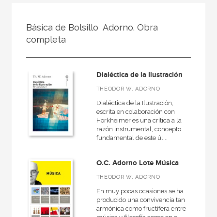
NUESTRAS COLECCIONES
Básica de Bolsillo  Adorno. Obra
50 Aniversario
completa
A fondo
Ágora / Teoría
Dialéctica de la Ilustración
Akadémica
THEODOR W. ADORNO
Akal Infantil
Dialéctica de la Ilustración,
escrita en colaboración con
Anverso
Horkheimer es una crítica a la
razón instrumental, concepto
Arealonga - Letras galegas
fundamental de este úl...
Arqueología
O.C. Adorno Lote Música
Arquitectura
THEODOR W. ADORNO
Arquitectura (textos de arquitectura)
En muy pocas ocasiones se ha
VER TODAS... (148)
producido una convivencia tan
armónica como fructífera entre