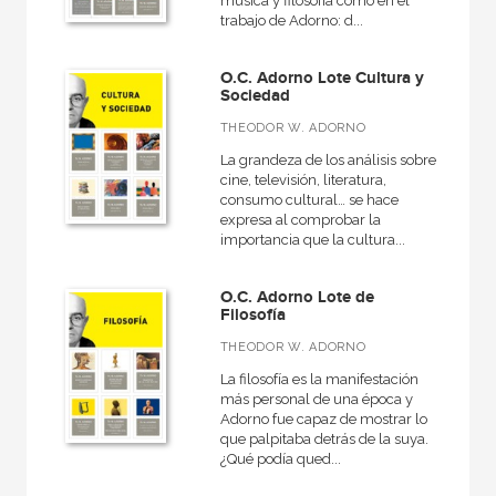
música y filosofía como en el
trabajo de Adorno: d...
MATERIAS
O.C. Adorno Lote Cultura y
Sociedad
+
Actualidad
THEODOR W. ADORNO
+
Ciencias humanas y sociales
La grandeza de los análisis sobre
+
Ciencias naturales y técnicas
cine, televisión, literatura,
consumo cultural… se hace
+
Ficción
expresa al comprobar la
importancia que la cultura...
+
Infantil y juvenil
+
No - Ficción
O.C. Adorno Lote de
Filosofía
+
Ocio
THEODOR W. ADORNO
+
Salud
La filosofía es la manifestación
más personal de una época y
+
Texto escolar
Adorno fue capaz de mostrar lo
que palpitaba detrás de la suya.
¿Qué podía qued...