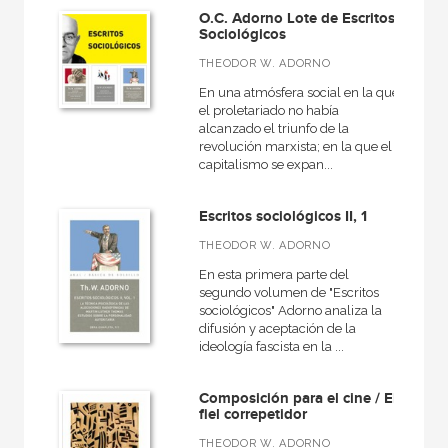
NUESTROS FORMATOS
O.C. Adorno Lote de Escritos
Sociológicos
Cartoné
THEODOR W. ADORNO
Ebook
En una atmósfera social en la que
el proletariado no había
Ebook
alcanzado el triunfo de la
revolución marxista; en la que el
Papel
capitalismo se expan...
Rústica
Escritos sociológicos II, 1
THEODOR W. ADORNO
En esta primera parte del
CATÁLOGOS PDF
segundo volumen de "Escritos
sociológicos" Adorno analiza la
Catálogos PDF
difusión y aceptación de la
ideología fascista en la ...
Composición para el cine / El
fiel correpetidor
THEODOR W. ADORNO