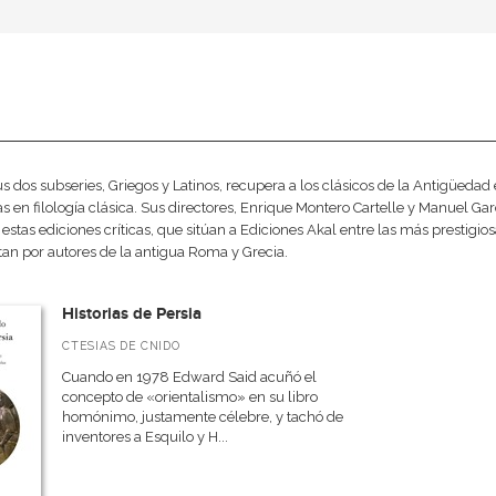
a
us dos subseries, Griegos y Latinos, recupera a los clásicos de la Antigüedad 
as en filología clásica. Sus directores, Enrique Montero Cartelle y Manuel Garc
 estas ediciones críticas, que sitúan a Ediciones Akal entre las más prestigi
tan por autores de la antigua Roma y Grecia.
Historias de Persia
CTESIAS DE CNIDO
Cuando en 1978 Edward Said acuñó el
concepto de «orientalismo» en su libro
homónimo, justamente célebre, y tachó de
inventores a Esquilo y H...