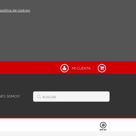
política de cookies
.
MI CUENTA
NES SOMOS?