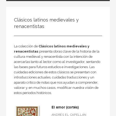
FILTRADO POR:
Clásicos latinos medievales y
Ficción
renacentistas
Clásicos griegos y latinos
La colección de
Clásicos latinos medievales y
renacentistas
presenta obras clave de la historia de la
MATERIAS
cultura medieval y renacentista con la intención de
acercarlas tanto al lector como al investigador, sentando
Literatura anglosajona
las bases para futuros estudios e investigaciones. Las
cuidadas ediciones de estos clásicos se presentan con
Literatura eslava
introducciones actuales, cuidadas traducciones y un
Literatura alemana
aparato crítico de notas que nos ayudan a comprender,
valorar y, en muchos casos, modificar nuestra visión de
Literatura española e hispanoamericana
estos periodos históricos.
Clásicos griegos y latinos
El amor (cortés)
Literatura francesa
ANDRÉS EL CAPELLÁN