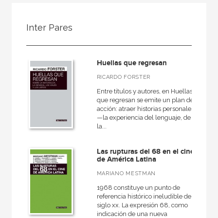
FILTRADO POR:
Inter Pares
Ciencias humanas y sociales
Cine
Huellas que regresan
RICARDO FORSTER
Entre títulos y autores, en Huellas
MATERIAS
que regresan se emite un plan de
acción: atraer historias personales
Teoría del Cine
—la experiencia del lenguaje, de
la...
Historia del Cine
Las rupturas del 68 en el cine
de América Latina
NUESTRAS COLECCIONES
MARIANO MESTMAN
1968 constituye un punto de
Akadémica
referencia histórico ineludible del
siglo xx. La expresión 68, como
Anverso
indicación de una nueva