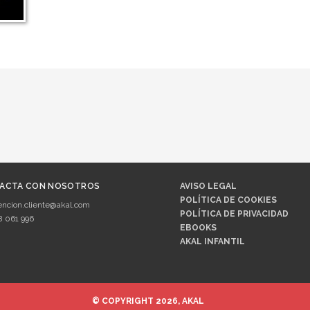
ACTA CON NOSOTROS
AVISO LEGAL
POLÍTICA DE COOKIES
encion.cliente@akal.com
POLÍTICA DE PRIVACIDAD
8 061 996
EBOOKS
AKAL INFANTIL
© COPYRIGHT 2026, AKAL