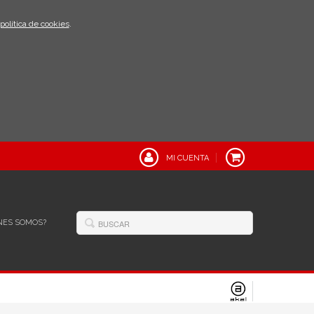
política de cookies
.
MI CUENTA
NES SOMOS?