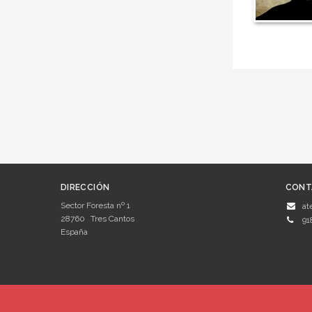
DIRECCIÓN
CONT
Sector Foresta nº 1
at
28760
Tres Cantos
91
España