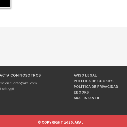
ACTA CON NOSOTROS
AVISO LEGAL
POLÍTICA DE COOKIES
encion.cliente@akal.com
POLÍTICA DE PRIVACIDAD
8 061 996
EBOOKS
AKAL INFANTIL
© COPYRIGHT 2026, AKAL