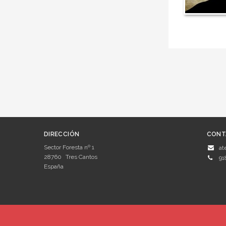
DIRECCIÓN
CONT
Sector Foresta nº 1
at
28760
Tres Cantos
91
España