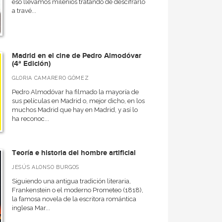
eso llevamos milenios tratando de descifrarlo
a travé...
Madrid en el cine de Pedro Almodóvar
(4ª Edición)
GLORIA CAMARERO GÓMEZ
Pedro Almodóvar ha filmado la mayoría de
sus películas en Madrid o, mejor dicho, en los
muchos Madrid que hay en Madrid, y así lo
ha reconoc...
Teoría e historia del hombre artificial
JESÚS ALONSO BURGOS
Siguiendo una antigua tradición literaria,
Frankenstein o el moderno Prometeo (1818),
la famosa novela de la escritora romántica
inglesa Mar...