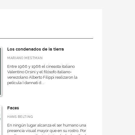
Los condenados de la tierra
MARIANO MESTMAN
Entre 1966 y 1968 el cineasta italiano
Valentino Orsini y el filósofo italiano-
venezolano Alberto Filippi realizaron la
película I dannati d...
Faces
HANS BELTING
En ningún lugar alcanza el ser humano una
presencia visual mayor que en su rostro. Por