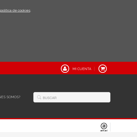
política de cookies
.
MI CUENTA
NES SOMOS?