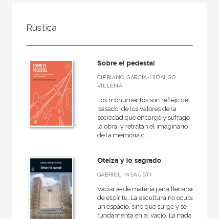
FILTRADO POR:
Rústica
Ciencias humanas y sociales
Arte
Sobre el pedestal
Escultura
CIPRIANO GARCÍA-HIDALGO
VILLENA
Los monumentos son reflejo del
pasado, de los valores de la
MATERIAS
sociedad que encargó y sufragó
la obra, y retratan el imaginario
Antiguo
de la memoria c...
Artes decorativas
Oteiza y lo sagrado
Escultura
GABRIEL INSAUSTI
Prehistoria
Vaciarse de materia para llenarse
Estética y teoría del arte
de espíritu. La escultura no ocupa
un espacio, sino que surge y se
Museología
fundamenta en el vacío. La nada