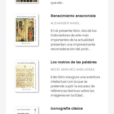
que ele...
Artes escénicas
Medieval
Renacimiento anacronista
Actual
ALEXANDER NAGEL
Arquitectura
En el presente libro, dos de los
historiadores de arte más
VER TODAS... (14)
importantes de la actualidad
presentan una impresionante
reconsideración del prob...
Los rostros de las palabras
NUESTRAS COLECCIONES
ROCÍO SÁNCHEZ AMEIJEIRAS
Arte contemporáneo
Este libro inaugura una aventura
Arte en contexto
intelectual con la que se
pretende suplir la escasez de
Artefactos
referencias teóricas sobre las
imágenes en la Edad ...
Artesanos medievales
Arte y estética
Iconografía clásica