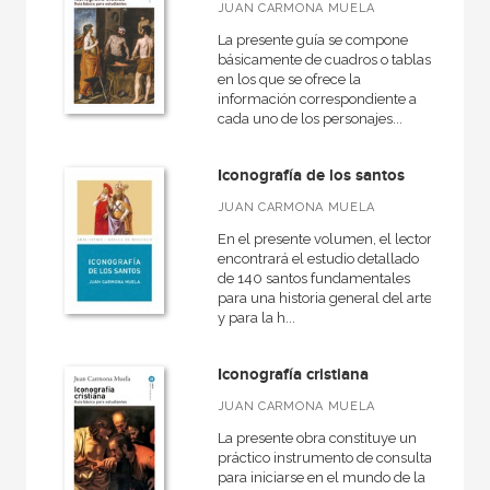
Básica de Bolsillo  Serie Referencia
JUAN CARMONA MUELA
La presente guía se compone
Herencia del pasado
básicamente de cuadros o tablas
en los que se ofrece la
Universitaria
información correspondiente a
cada uno de los personajes...
Iconografía de los santos
NUESTROS FORMATOS
JUAN CARMONA MUELA
Cartoné
En el presente volumen, el lector
Ebook
encontrará el estudio detallado
de 140 santos fundamentales
Ebook
para una historia general del arte
y para la h...
Papel
Rústica
Iconografía cristiana
JUAN CARMONA MUELA
La presente obra constituye un
práctico instrumento de consulta
CATÁLOGOS PDF
para iniciarse en el mundo de la