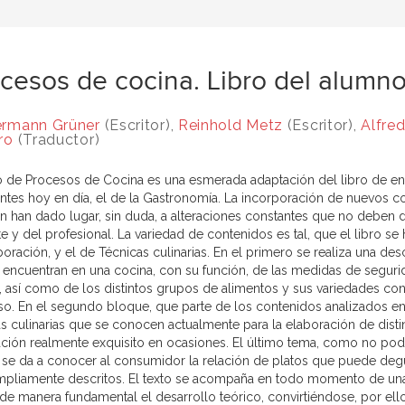
cesos de cocina. Libro del alumn
rmann Grüner
(Escritor),
Reinhold Metz
(Escritor),
Alfred
ro
(Traductor)
to de Procesos de Cocina es una esmerada adaptación del libro de 
ntes hoy en día, el de la Gastronomía. La incorporación de nuevos co
n han dado lugar, sin duda, a alteraciones constantes que no deben dis
e y del profesional. La variedad de contenidos es tal, que el libro s
boración, y el de Técnicas culinarias. En el primero se realiza una d
 encuentran en una cocina, con su función, de las medidas de segurid
o, así como de los distintos grupos de alimentos y sus variedades con
so. En el segundo bloque, que parte de los contenidos analizados en e
as culinarias que se conocen actualmente para la elaboración de distin
ación realmente exquisito en ocasiones. El último tema, como no podía
se da a conocer al consumidor la relación de platos que puede degus
mpliamente descritos. El texto se acompaña en todo momento de una 
de manera fundamental el desarrollo teórico, convirtiéndose, por ell