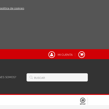
política de cookies
.
MI CUENTA
NES SOMOS?