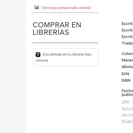
Descargar portada (alta calidad)
COMPRAR EN
Escrit
Escrit
LIBRERÍAS
Escrit
Tradu
Colec
Encuéntralo en tu librería más
Mater
cercana
Idiom
EAN
ISBN
Fech
publi
288
19,5 
26 c
Rústic