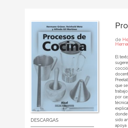
Pro
de
He
Herre
El tex
sugere
cocció
docent
Preela
que se
trabaj
por ca
técnic
explic
donde 
sido a
apoya 