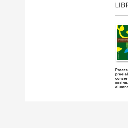
LI
Proces
preela
conser
cocina.
alumn