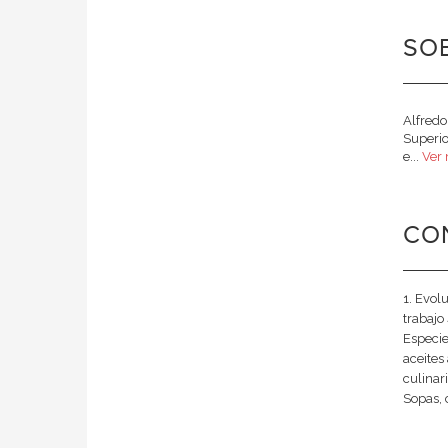
SOB
Alfredo
Superio
e...
Ver 
CO
1. Evolu
trabajo
Especie
aceites
culinar
Sopas, 