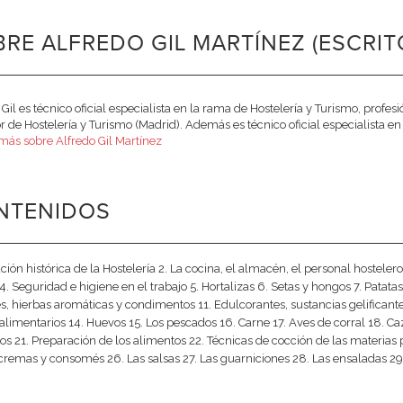
RE ALFREDO GIL MARTÍNEZ (ESCRIT
 Gil es técnico oficial especialista en la rama de Hostelería y Turismo, profe
r de Hostelería y Turismo (Madrid). Además es técnico oficial especialista en 
más sobre Alfredo Gil Martínez
NTENIDOS
ción histórica de la Hostelería 2. La cocina, el almacén, el personal hostelero
 4. Seguridad e higiene en el trabajo 5. Hortalizas 6. Setas y hongos 7. Patata
s, hierbas aromáticas y condimentos 11. Edulcorantes, sustancias gelificantes
 alimentarios 14. Huevos 15. Los pescados 16. Carne 17. Aves de corral 18. Ca
ios 21. Preparación de los alimentos 22. Técnicas de cocción de las materias p
cremas y consomés 26. Las salsas 27. Las guarniciones 28. Las ensaladas 29