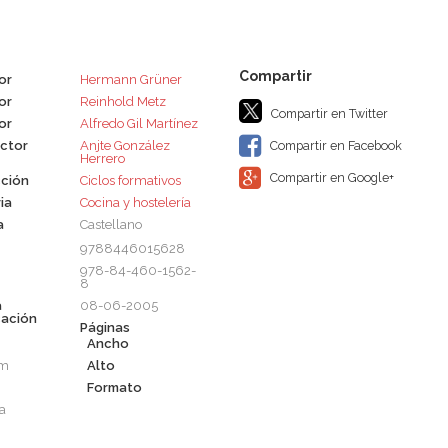
or
Hermann Grüner
or
Reinhold Metz
Compartir en Twitter
or
Alfredo Gil Martínez
ctor
Anjte González
Compartir en Facebook
Herrero
Compartir en Google+
ción
Ciclos formativos
ia
Cocina y hostelería
a
Castellano
9788446015628
978-84-460-1562-
8
a
08-06-2005
cación
Páginas
Ancho
cm
Alto
m
Formato
a