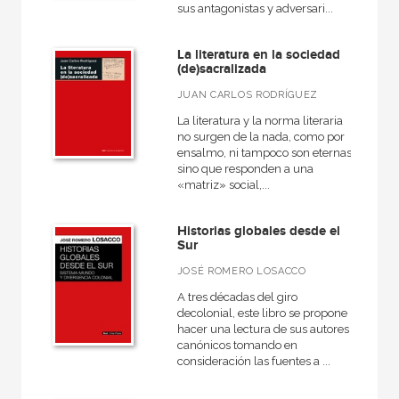
sus antagonistas y adversari...
Economía
+
Bellas Artes
La literatura en la sociedad
(de)sacralizada
VER TODAS... (18)
JUAN CARLOS RODRÍGUEZ
La literatura y la norma literaria
no surgen de la nada, como por
ensalmo, ni tampoco son eternas,
NUESTRAS COLECCIONES
sino que responden a una
«matriz» social,...
50 Aniversario
A fondo
Historias globales desde el
Sur
Ágora / Teoría
JOSÉ ROMERO LOSACCO
Akadémica
A tres décadas del giro
Anverso
decolonial, este libro se propone
hacer una lectura de sus autores
Arealonga - Letras galegas
canónicos tomando en
consideración las fuentes a ...
Arqueología