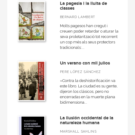
La pagesia i la lluita de
classes
BERNARD LAMBERT
Molts pagesos han cregut i
creuen poder retardar o aturar la
seva proletarització tot recorrent
un cop més als seus protectors
tradicionals:...
Un verano con mil julios
PERE LÓPEZ SÁNCHEZ
«Contra la deshistorificación va
este libro. La ciudad es su gente,
dijeron los clásicos, pero no
encerradas en la muerte plana
bidimensiona...
La ilusión occidental de la
naturaleza humana
MARSHALL SAHLINS