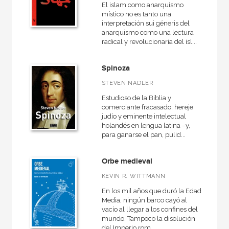
El islam como anarquismo
místico no es tanto una
interpretación sui géneris del
anarquismo como una lectura
radical y revolucionaria del isl...
Spinoza
STEVEN NADLER
Estudioso de la Biblia y
comerciante fracasado, hereje
judío y eminente intelectual
holandés en lengua latina –y,
para ganarse el pan, pulid...
Orbe medieval
KEVIN R. WITTMANN
En los mil años que duró la Edad
Media, ningún barco cayó al
vacío al llegar a los confines del
mundo. Tampoco la disolución
del Imperio rom...