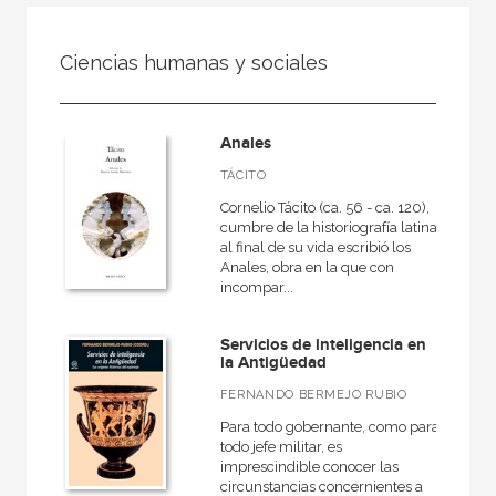
FILTRADO POR:
Ciencias humanas y sociales
Ciencias humanas y sociales
Anales
MATERIAS
TÁCITO
Cornelio Tácito (ca. 56 - ca. 120),
+
Cine
cumbre de la historiografía latina,
al final de su vida escribió los
Psicología
Anales, obra en la que con
incompar...
Pedagogía
Derecho
Servicios de inteligencia en
la Antigüedad
Comunicación
FERNANDO BERMEJO RUBIO
+
Geografía
Para todo gobernante, como para
+
Arquitectura
todo jefe militar, es
imprescindible conocer las
+
Religión
circunstancias concernientes a