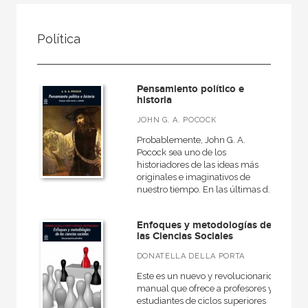
FILTRADO POR:
Política
Ciencias humanas y sociales
Política
Pensamiento político e
historia
JOHN G. A. POCOCK
MATERIAS
Probablemente, John G. A.
Pocock sea uno de los
Historia de las ideas políticas
historiadores de las ideas más
originales e imaginativos de
Teoría política
nuestro tiempo. En las últimas d...
Enfoques y metodologías de
las Ciencias Sociales
NUESTRAS COLECCIONES
DONATELLA DELLA PORTA
50 Aniversario
Este es un nuevo y revolucionario
manual que ofrece a profesores y
A fondo
estudiantes de ciclos superiores