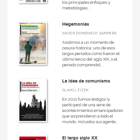
los principales enfoques y
Ágora / Teoría
metodologías ...
Akadémica
Hegemonías
Anverso
XAVIER DOMÈNECH SAMPERE
Arealonga - Letras galegas
Asistimos a un momento de
Arquitectura
cesura histórica; uno de esos
largos periodos como fueron el
Arte contemporáneo
último tercio del siglo XIX, o el
periodo comprendid...
Básica de bolsillo
Básica de Bolsillo  Serie Cien palabras
La idea de comunismo
VER TODAS... (45)
SLAVOJ ZIZEK
En 2011 fuimos testigos (y
partícipes) de una serie de
acontecimientos emancipadores
que sorprendieron a todo el
NUESTROS FORMATOS
mundo, incluidos sus agente...
Cartoné
El largo siglo XX