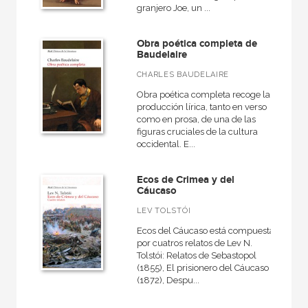
granjero Joe, un ...
Obra poética completa de
Baudelaire
CHARLES BAUDELAIRE
Obra poética completa recoge la
producción lírica, tanto en verso
como en prosa, de una de las
figuras cruciales de la cultura
occidental. E...
Ecos de Crimea y del
Cáucaso
LEV TOLSTÓI
Ecos del Cáucaso está compuesta
por cuatros relatos de Lev N.
Tolstói: Relatos de Sebastopol
(1855), El prisionero del Cáucaso
(1872), Despu...