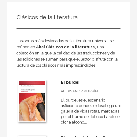
NUESTRAS COLECCIONES
Clásicos de la literatura
50 Aniversario
A fondo
Ágora / Teoría
Las obras más destacadas de la literatura universal se
reúnen en
Akal Clásicos de la literatura,
una
Akadémica
colección en la que la calidad de las traducciones y de
las ediciones se suman para que el lector disfrute con la
Akal Infantil
lectura de los clásicos más imprescindibles.
Anverso
Arealonga - Letras galegas
El burdel
ALEKSANDR KUPRÍN
Arqueología
El burdel es el escenario
Arquitectura
asfixiante donde se despliega una
galería de vidas rotas, marcadas
Arquitectura (textos de arquitectura)
por el humo del tabaco barato, el
olor a alcoho...
VER TODAS... (148)