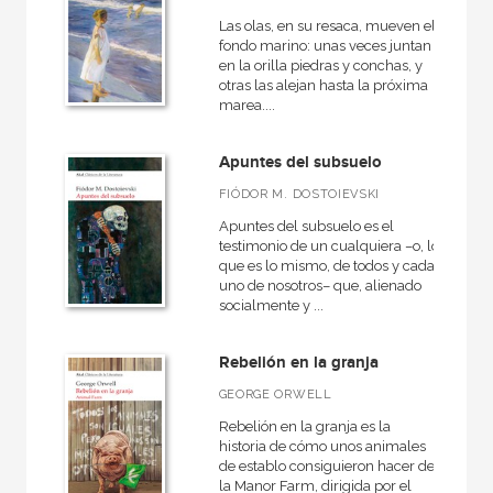
Las olas, en su resaca, mueven el
fondo marino: unas veces juntan
en la orilla piedras y conchas, y
otras las alejan hasta la próxima
marea....
Apuntes del subsuelo
FIÓDOR M. DOSTOIEVSKI
Apuntes del subsuelo es el
testimonio de un cualquiera –o, lo
que es lo mismo, de todos y cada
uno de nosotros– que, alienado
socialmente y ...
Rebelión en la granja
GEORGE ORWELL
Rebelión en la granja es la
historia de cómo unos animales
de establo consiguieron hacer de
la Manor Farm, dirigida por el