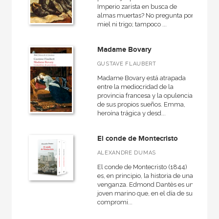
NUESTROS FORMATOS
Imperio zarista en busca de
almas muertas? No pregunta por
Cartoné
miel ni trigo; tampoco ...
Ebook
Madame Bovary
Ebook
GUSTAVE FLAUBERT
Papel
Madame Bovary está atrapada
entre la mediocridad de la
Rústica
provincia francesa y la opulencia
de sus propios sueños. Emma,
heroína trágica y desd...
CATÁLOGOS PDF
El conde de Montecristo
Catálogos PDF
ALEXANDRE DUMAS
El conde de Montecristo (1844)
es, en principio, la historia de una
venganza. Edmond Dantès es un
joven marino que, en el día de su
compromi...