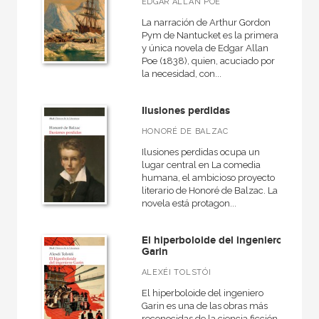
EDGAR ALLAN POE
La narración de Arthur Gordon
Pym de Nantucket es la primera
y única novela de Edgar Allan
Poe (1838), quien, acuciado por
la necesidad, con...
Ilusiones perdidas
HONORÉ DE BALZAC
Ilusiones perdidas ocupa un
lugar central en La comedia
humana, el ambicioso proyecto
literario de Honoré de Balzac. La
novela está protagon...
El hiperboloide del ingeniero
Garin
ALEXÉI TOLSTÓI
El hiperboloide del ingeniero
Garin es una de las obras más
reconocidas de la ciencia ficción