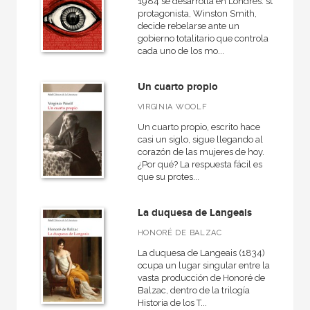
1984 se desarrolla en Londres: su
protagonista, Winston Smith,
decide rebelarse ante un
gobierno totalitario que controla
cada uno de los mo...
Un cuarto propio
VIRGINIA WOOLF
Un cuarto propio, escrito hace
casi un siglo, sigue llegando al
corazón de las mujeres de hoy.
¿Por qué? La respuesta fácil es
que su protes...
La duquesa de Langeais
HONORÉ DE BALZAC
La duquesa de Langeais (1834)
ocupa un lugar singular entre la
vasta producción de Honoré de
Balzac, dentro de la trilogía
Historia de los T...