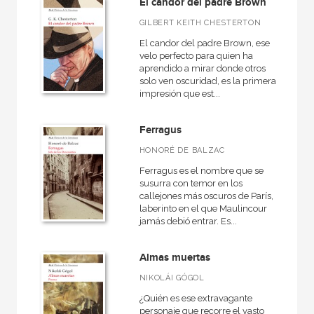
El candor del padre Brown
GILBERT KEITH CHESTERTON
MATERIAS
El candor del padre Brown, ese
velo perfecto para quien ha
+
Actualidad
aprendido a mirar donde otros
solo ven oscuridad, es la primera
+
Ciencias humanas y sociales
impresión que est...
+
Ciencias naturales y técnicas
Ferragus
+
Ficción
HONORÉ DE BALZAC
+
Infantil y juvenil
Ferragus es el nombre que se
+
susurra con temor en los
No - Ficción
callejones más oscuros de París,
+
laberinto en el que Maulincour
Ocio
jamás debió entrar. Es...
+
Salud
+
Almas muertas
Texto escolar
NIKOLÁI GÓGOL
¿Quién es ese extravagante
personaje que recorre el vasto