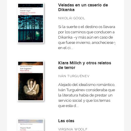
Veladas en un caserío de
Dikanka
NIKOLÁI GÓGOL
Si la suerte o el destino os llevara
por los caminos que conducen a
Dikanka –y más aún en caso de
que fuese invierno, anocheciese y
en el ci...
Klara Mílich y otros relatos
de terror
IVÁN TURGUÉNEV
Alejado del idealismo romántico,
Iván Turguénev consideraba que
la literatura había de prestar un
servicio social y que los temas
que esta d...
Las olas
VIRGINIA WOOLF