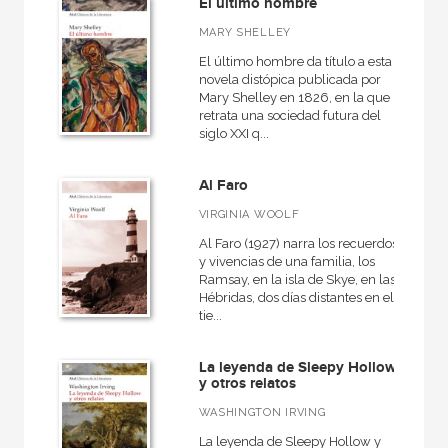
El último hombre
MARY SHELLEY
El último hombre da título a esta
novela distópica publicada por
Mary Shelley en 1826, en la que
retrata una sociedad futura del
siglo XXI q...
Al Faro
VIRGINIA WOOLF
Al Faro (1927) narra los recuerdos
y vivencias de una familia, los
Ramsay, en la isla de Skye, en las
Hébridas, dos días distantes en el
tie...
La leyenda de Sleepy Hollow
y otros relatos
WASHINGTON IRVING
La leyenda de Sleepy Hollow y