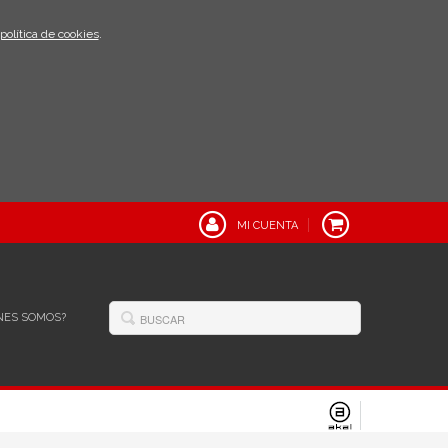
política de cookies
.
MI CUENTA
NES SOMOS?