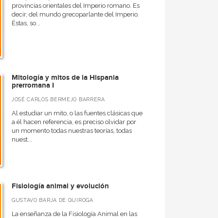
provincias orientales del Imperio romano. Es
decir, del mundo grecoparlante del Imperio.
Éstas, so...
Mitología y mitos de la Hispania
prerromana I
JOSÉ CARLOS BERMEJO BARRERA
Al estudiar un mito, o las fuentes clásicas que
a él hacen referencia, es preciso olvidar por
un momento todas nuestras teorías, todas
nuest...
Fisiología animal y evolución
GUSTAVO BARJA DE QUIROGA
La enseñanza de la Fisiología Animal en las