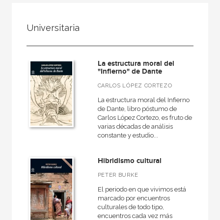
FILTRADO POR:
Universitaria
Ciencias humanas y sociales
Lengua y literatura
La estructura moral del
Teoría literaria
"Infierno" de Dante
CARLOS LÓPEZ CORTEZO
La estructura moral del Infierno
de Dante, libro póstumo de
MATERIAS
Carlos López Cortezo, es fruto de
varias décadas de análisis
Actual
constante y estudio...
Teatro
Hibridismo cultural
Antiguo
PETER BURKE
Teoría literaria
El periodo en que vivimos está
Moderna
marcado por encuentros
culturales de todo tipo,
Lingüística
encuentros cada vez más