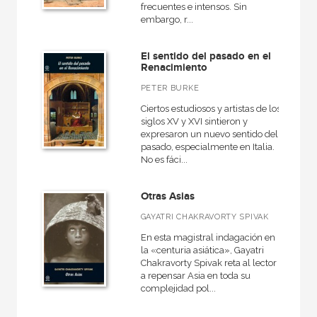
frecuentes e intensos. Sin
Narrativa
embargo, r...
Medieval
El sentido del pasado en el
General
Renacimiento
Historia de la literatura
PETER BURKE
VER TODAS... (12)
Ciertos estudiosos y artistas de los
siglos XV y XVI sintieron y
expresaron un nuevo sentido del
pasado, especialmente en Italia.
No es fáci...
NUESTRAS COLECCIONES
Otras Asias
Arte y estética
GAYATRI CHAKRAVORTY SPIVAK
Básica de bolsillo
En esta magistral indagación en
Básica de Bolsillo  Adorno. Obra completa
la «centuria asiática», Gayatri
Chakravorty Spivak reta al lector
Básica de Bolsillo  Serie Referencia
a repensar Asia en toda su
complejidad pol...
Caprichos