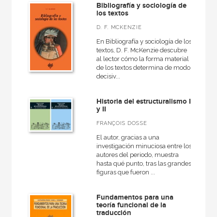
Clásicos del pensamiento
Bibliografía y sociología de
los textos
Clásicos latinos medievales y renacentistas
D. F. MCKENZIE
Cuestiones de antagonismo
En Bibliografía y sociología de los
textos, D. F. McKenzie descubre
Diccionarios para la enseñanza
al lector cómo la forma material
de los textos determina de modo
Estudios visuales
decisiv...
VER TODAS... (17)
Historia del estructuralismo I
y II
FRANÇOIS DOSSE
NUESTROS FORMATOS
El autor, gracias a una
investigación minuciosa entre los
Cartoné
autores del periodo, muestra
hasta qué punto, tras las grandes
Ebook
figuras que fueron ...
Ebook
Fundamentos para una
Papel
teoría funcional de la
traducción