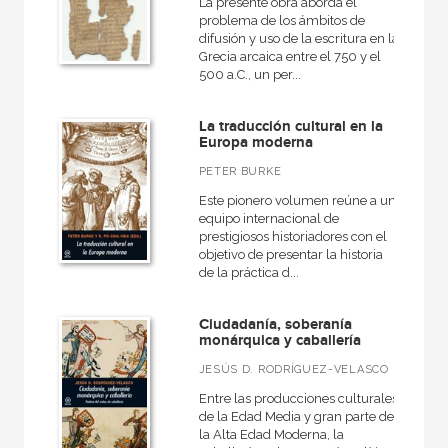
La presente obra aborda el
problema de los ámbitos de
difusión y uso de la escritura en la
Grecia arcaica entre el 750 y el
CATÁLOGOS PDF
500 a.C., un per...
Catálogos PDF
La traducción cultural en la
Europa moderna
PETER BURKE
Este pionero volumen reúne a un
equipo internacional de
prestigiosos historiadores con el
objetivo de presentar la historia
de la práctica d...
Ciudadanía, soberanía
monárquica y caballería
JESÚS D. RODRÍGUEZ-VELASCO
Entre las producciones culturales
de la Edad Media y gran parte de
la Alta Edad Moderna, la