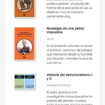
pudiera parecer, un estudio de
historia de la educación al uso; su
objeto es, muy al contrario,
ciertamente sing...
Nostalgia de una patria
imposible
AA.VV.
En el presente volumen se reúne
una breve «summa» de trabajos
que intentaron desde su humilde
voz recordar y revisitar la obra de
Luis Cernu...
Historia del estructuralismo I
y II
FRANÇOIS DOSSE
El autor, gracias a una
investigación minuciosa entre los
autores del periodo, muestra
hasta qué punto, tras las grandes