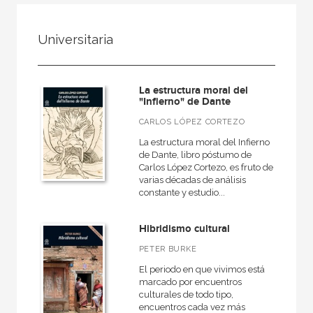
FILTRADO POR:
Universitaria
Ciencias humanas y sociales
Lengua y literatura
La estructura moral del
"Infierno" de Dante
CARLOS LÓPEZ CORTEZO
MATERIAS
La estructura moral del Infierno
de Dante, libro póstumo de
Actual
Carlos López Cortezo, es fruto de
varias décadas de análisis
Teatro
constante y estudio...
Antiguo
Hibridismo cultural
Teoría literaria
PETER BURKE
Moderna
El periodo en que vivimos está
Lingüística
marcado por encuentros
culturales de todo tipo,
Narrativa
encuentros cada vez más