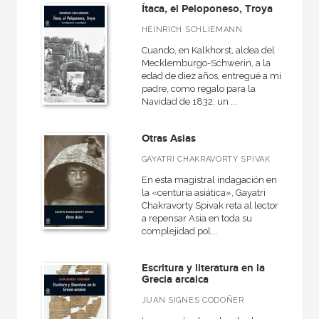
Básica de Bolsillo  Adorno. Obra completa
Ítaca, el Peloponeso, Troya
Básica de Bolsillo  Alejo Carpentier. Narrativa completa
HEINRICH SCHLIEMANN
Cuando, en Kalkhorst, aldea del
Básica de Bolsillo  Serie Clásicos de la lengua española
Mecklemburgo-Schwerin, a la
edad de diez años, entregué a mi
Básica de Bolsillo  Serie Clásicos de la literatura alemana
padre, como regalo para la
Navidad de 1832, un ...
VER TODAS... (53)
Otras Asias
GAYATRI CHAKRAVORTY SPIVAK
NUESTROS FORMATOS
En esta magistral indagación en
la «centuria asiática», Gayatri
Cartoné
Chakravorty Spivak reta al lector
a repensar Asia en toda su
Ebook
complejidad pol...
Ebook
Escritura y literatura en la
Papel
Grecia arcaica
Rústica
JUAN SIGNES CODOÑER