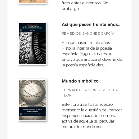
frecuentes e intensos. Sin
Medieval
embargo, r...
General
Así que pasen treinta años...
Historia de la literatura
REMEDIOS SÁNCHEZ GARCÍA
VER TODAS... (12)
Así que pasen treinta años…
Historia interna de la poesía
española (1950-2017) es un
ensayo que analiza el devenir de
la poesía española des...
NUESTRAS COLECCIONES
50 Aniversario
Mundo simbólico
Anverso
FERNANDO RODRÍGUEZ DE LA
FLOR
Arealonga - Letras galegas
Este libro trae hasta nuestro
Arqueología
momento la cuestión del barroco
hispánico, haciendo memoria
Arte y estética
activa de aquella su peculiar
lectura de mundo con...
Básica de bolsillo